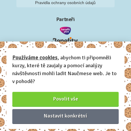
Pravidla ochrany osobních údajů
Partneři
Používáme cookies
, abychom ti připomněli
kurzy, které tě zaujaly a pomocí analýzy
návštěvnosti mohli ladit Naučmese web. Je to
v pohodě?
Povolit vše
Nastavit konkrétní
Naučmese, 2012-2026.
Sdílíme dovednosti, offline i online.