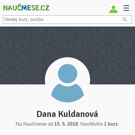
NAUČ
ME
SE.CZ
☰
Dana Kuldanová
Na Naučmese od
15. 5. 2018
. Navštívil/a
1 kurz
.