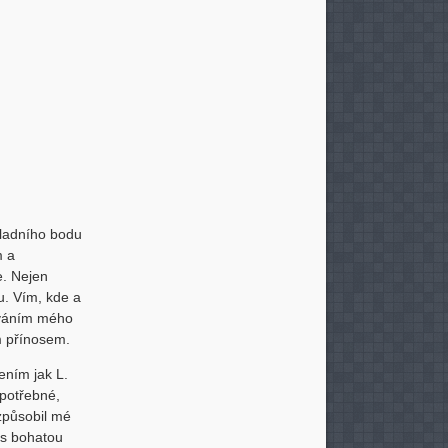
kladního bodu
m a
e. Nejen
u. Vím, kde a
dováním mého
ým přínosem.
ením jak L.
 potřebné,
způsobil mé
l s bohatou