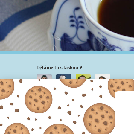
Děláme to s láskou ♥
Nela
Josef
Honza
Adam