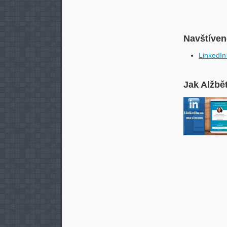
Navštívené
LinkedI
Jak Alžbě