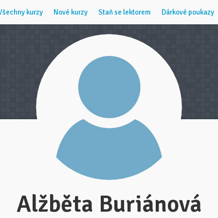
Všechny kurzy
Nové kurzy
Staň se lektorem
Dárkové poukazy
Alžběta Buriánová