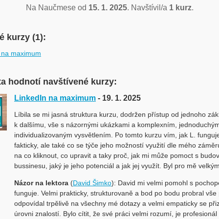
Na Naučmese od
15. 1. 2025
. Navštívil/a
1 kurz
.
 kurzy (1):
n na maximum
ta hodnotí navštívené kurzy:
LinkedIn na maximum
- 19. 1. 2025
Líbila se mi jasná struktura kurzu, dodržen přístup od jednoho zá
k dalšímu, vše s názornými ukázkami a komplexním, jednoduchý
individualizovaným vysvětlením. Po tomto kurzu vím, jak L. funguj
fakticky, ale také co se týče jeho možností využití dle mého záměr
na co kliknout, co upravit a taky proč, jak mi může pomoct s bu
bussinesu, jaký je jeho potenciál a jak jej využít. Byl pro mě velk
Názor na lektora
(
David Šimko
): David mi velmi pomohl s pochop
funguje. Velmi prakticky, strukturovaně a bod po bodu probral vše
odpovídal trpělivě na všechny mé dotazy a velmi empaticky se při
úrovni znalostí. Bylo cítit, že své práci velmi rozumí, je profesioná