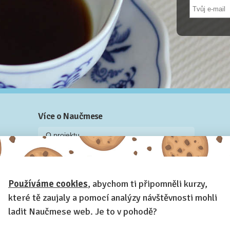
Více o Naučmese
O projektu
Blog: recenze z kurzů, rozhovory a články
Historky z kurzů
Používáme cookies
, abychom ti připomněli kurzy,
Příběh Naučmese
které tě zaujaly a pomocí analýzy návštěvnosti mohli
Naučmese festivaly
ladit Naučmese web. Je to v pohodě?
Náš systém pro vaši firmu