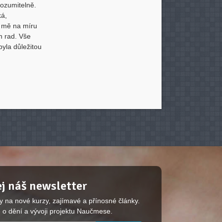
rozumitelně.
ká,
ně mě na míru
h rad. Vše
byla důležitou
j náš newsletter
y na nové kurzy, zajímavé a přínosné články.
 o dění a vývoji projektu Naučmese.