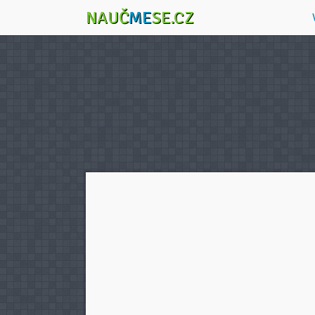
NAUČ
ME
SE.CZ