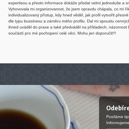
expertisou a přesto informace dokáže předat velmi jednoduše a s
Vyhovovala mi organizovanost, že jsem opravdu chápala, co mi ří
individualizovaný přístup, kdy hned věděl, jak profil vytvořit přes
dle typu bussinesu a záměru mého profilu. Dal mi spoustu cennýc
ihned uváděl do praxe a také předváděl na příkladech, názornost 
součástí pro mé pochopení celé věci. Mohu jen doporučit!!!
Odebíre
Posíláme tip
Informujeme