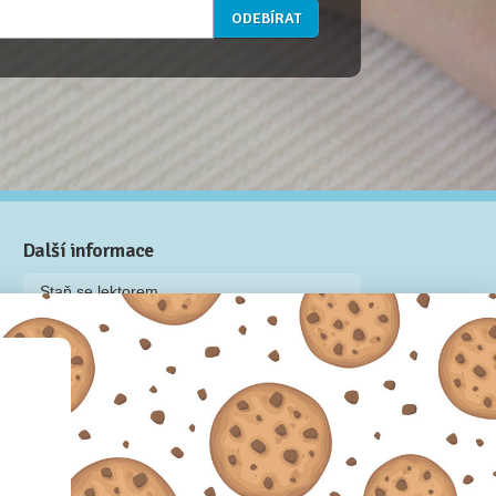
Další informace
Staň se lektorem
Video: Jak připravit kurz na Naučmese
Často kladené dotazy
Dárkové poukazy
Podmínky užívání
Obchodní podmínky