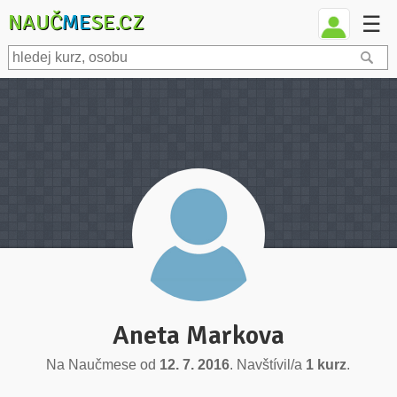
NAUČ
ME
SE.CZ
☰
Aneta Markova
Na Naučmese od
12. 7. 2016
. Navštívil/a
1 kurz
.