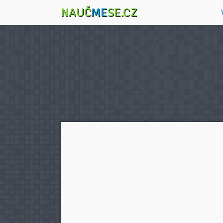
NAUČ
ME
SE.CZ