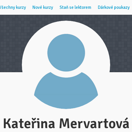
Všechny kurzy
Nové kurzy
Staň se lektorem
Dárkové poukazy
Kateřina Mervartová