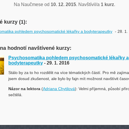
Na Naučmese od
10. 12. 2015
. Navštívil/a
1 kurz
.
 kurzy (1):
matika pohledem psychosomatické lékařky a bodyterapeutky
- 28. 1
ina hodnotí navštívené kurzy:
Psychosomatika pohledem psychosomatické lékařky a
bodyterapeutky
- 29. 1. 2016
Stálo by za to ho rozdělit na více tématických částí. Pro mě zají
jsem dosud zkušenost, ale bylo by fajn mít možnost navštívit časov
Názor na lektora
(
Adriana Chytilová
): Velmi příjemná, působí při
sečtělá.