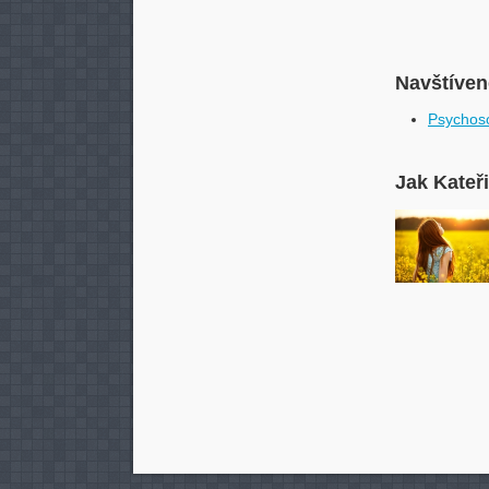
Navštívené
Psychoso
Jak Kateř