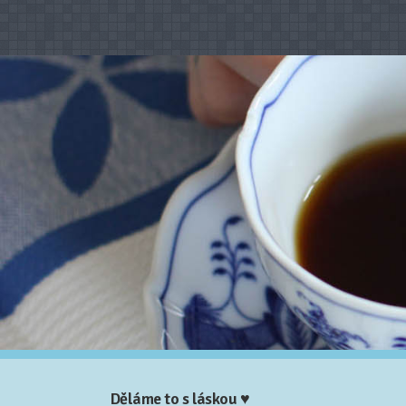
Děláme to s láskou ♥