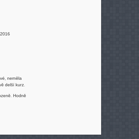
. 2016
mavé, neměla
ě delší kurz.
rozeně. Hodně