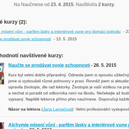
Na Naučmese od
23. 4. 2015
. Navštívil/a
2 kurzy
.
 kurzy (2):
 mísení vůní - parfém lásky a interiérové vune pro domácí pohodu
- 2
e prodávat svoje schopnosti
- 13. 5. 2015
hodnotí navštívené kurzy:
Naučte se prodávat svoje schopnosti
- 26. 5. 2015
Kurz byl velmi dobře připravěný. Odnesla jsem si spoustu užitečn
jsme si vyzkoušeli různé pohovory v praxi. Rovněž jsem si aktuali
opravila životopis, dle rad lektorky. Životopis je vaší vizitkou na p
a nechat si poradit od odborníka není na škodu. Nečekejte až bud
vypsaný. Napiště lektorce přímo přes naučmese. Doporučuji kaž
Názor na lektora
(
Jana Lamačová
): Velmi profesionální vystupov
Alchymie mísení vůní - parfém lásky a interiérové vune