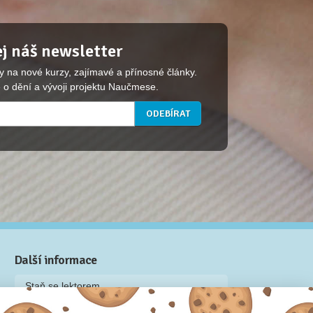
j náš newsletter
y na nové kurzy, zajímavé a přínosné články.
 o dění a vývoji projektu Naučmese.
Další informace
Staň se lektorem
Video: Jak připravit kurz na Naučmese