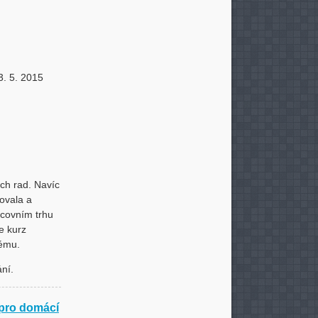
3. 5. 2015
ých rad. Navíc
zovala a
racovním trhu
e kurz
dému.
ání.
 pro domácí