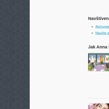
Navštívené
Alchymie
Naučte s
Jak Anna 