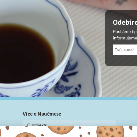
Odebíre
Posíláme tip
Informujeme
Více o Naučmese
O projektu
Blog: recenze z kurzů, rozhovory a články