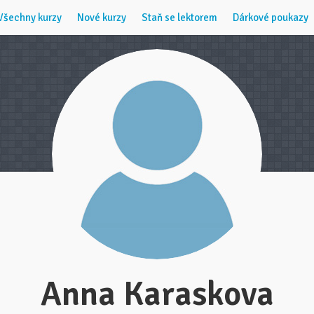
Všechny kurzy
Nové kurzy
Staň se lektorem
Dárkové poukazy
Anna Karaskova