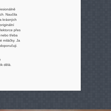
fesionálně
ch. Naučila
 a krásných
originální
lektorce přes
 nebo třeba
é miláčky. Ja
doporučuji.
é
ěk dělá.