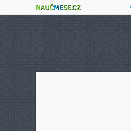
NAUČ
ME
SE.CZ