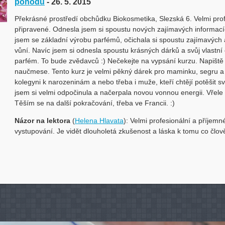
pohodu
- 26. 5. 2015
Překrásné prostředí obchůdku Biokosmetika, Slezská 6. Velmi pro
připravené. Odnesla jsem si spoustu nových zajímavých informací
jsem se základní výrobu parfémů, očichala si spoustu zajímavých
vůní. Navíc jsem si odnesla spoustu krásných dárků a svůj vlastní 
parfém. To bude zvědavců :) Nečekejte na vypsání kurzu. Napiště 
naučmese. Tento kurz je velmi pěkný dárek pro maminku, segru a
kolegyni k narozeninám a nebo třeba i muže, kteří chtějí potěšit sv
jsem si velmi odpočinula a načerpala novou vonnou energii. Vřele 
Těším se na další pokračování, třeba ve Francii. :)
Názor na lektora
(
Helena Hlavata
): Velmi profesionální a příjemn
vystupování. Je vidět dlouholetá zkušenost a láska k tomu co člov