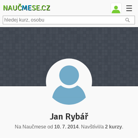
NAUČ
ME
SE.CZ
☰
Jan Rybář
Na Naučmese od
10. 7. 2014
. Navštívil/a
2 kurzy
.