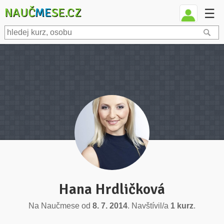
NAUČ
ME
SE.CZ
☰
Hana Hrdličková
Na Naučmese od
8. 7. 2014
. Navštívil/a
1 kurz
.