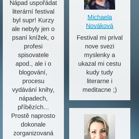
Nápad uspořádat
literární festival
Michaela
byl supr! Kurzy
Nováková
ale nebyly jen o
psaní knížek, o
Festival mi prival
profesi
nove svezi
spisovatele
myslenky a
apod., ale i o
ukazal mi cestu
blogování,
kudy tudy
procesu
literarne i
vydávání knihy,
meditacne ;)
nápadech,
příbězích...
Prostě naprosto
dokonale
zorganizovaná