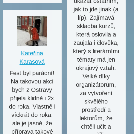
ukázat ostatním,
jak to jde jinak (a
líp). Zajímavá
skladba kurzů,
která oslovila a
zaujala i člověka,
který s literárními
Kateřina
tématy má jen
Karasová
okrajový vztah.
Fest byl parádní!
Velké díky
Na takovou akci
organizátorům,
bych z Ostravy
za vytvoření
přijela klidně i 2x
skvělého
do roka. Vlastně i
prostředí a
víckrát do roka,
lektorům, že
ale je jasné, že
chtěli učit a
příprava takové