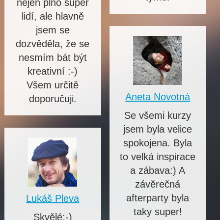
nejen plno super
lidí, ale hlavně
jsem se
dozvěděla, že se
nesmím bát být
kreativní :-)
Všem určitě
Aneta Novotná
doporučuji.
Se všemi kurzy
jsem byla velice
spokojena. Byla
to velká inspirace
a zábava:) A
závěrečná
afterparty byla
Lukáš Pleva
taky super!
Skvělé:-)