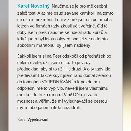
Karel Novotný
: Naučme.se je pro mě osobní
záležitost. A ať mě osud zavane kamkoli, na tomto
se už nic nezmění. Loni v zimě jsem si po mnoha
letech ve firmách tady zkusil učit veřejně. Od té
doby jsem přes naučme.se udělal řadu kurzů a
když jsem byl letos osloven podílet se na tomto
sobotním maratonu, byl jsem nadšený.
Jakkoli jsem si na Fest odskočil od přednášek po
celém světě, užil jsem si to. To je vždy
předpoklad, aby si to užili i ti druzí. A o ty tady jde
především! Takže když jsem ráno dostal zelenou
do tobogánu VYJEDNÁVÁNÍ a k pozdnímu
odpoledni mě to vyplivlo, nevěřil jsem vlastnímu
mozku. Je to za mnou. Páni! Děkuju za tu
možnost a věřím, že mí vyjednávači se cestou
mým tobogánem nikde nezadrhli.
Kurz:
Vyjednávání