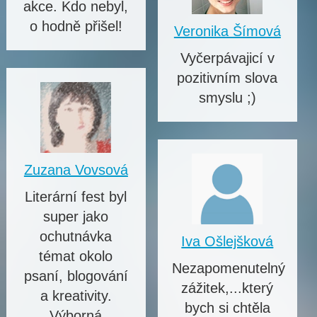
akce. Kdo nebyl,
o hodně přišel!
Veronika Šímová
Vyčerpávajicí v
pozitivním slova
smyslu ;)
Zuzana Vovsová
Literární fest byl
super jako
ochutnávka
Iva Ošlejšková
témat okolo
Nezapomenutelný
psaní, blogování
zážitek,...který
a kreativity.
bych si chtěla
Výborná