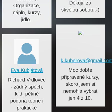
Děkuju za
Organizace,
skvělou sobotu:-)
náplň, kurzy,
jídlo..
k.kuberova@gmail.co
Moc dobře
Eva Kubjátová
připravené kurzy,
Richard Vrdlovec
skoro jsem si
- žádný spěch,
nemohla vybrat
klid, pěkně
jen 4 z 10.
podaná teorie i
praktické