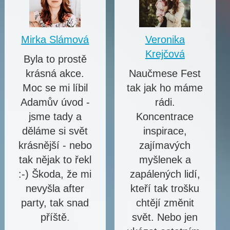
Mirka Slámová
Veronika
Krejčová
Byla to prostě
krásná akce.
Naučmese Fest
Moc se mi líbil
tak jak ho máme
Adamův úvod -
rádi.
jsme tady a
Koncentrace
děláme si svět
inspirace,
krásnější - nebo
zajímavých
tak nějak to řekl
myšlenek a
:-) Škoda, že mi
zapálených lidí,
nevyšla after
kteří tak trošku
party, tak snad
chtějí změnit
příště.
svět. Nebo jen