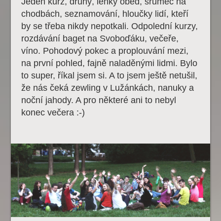
Jeden kurz, druhý, lehký oběd, šrumec na
chodbách, seznamování, hloučky lidí, kteří
by se třeba nikdy nepotkali. Odpolední kurzy,
rozdávání baget na Svoboďáku, večeře,
víno. Pohodový pokec a proplouvání mezi,
na první pohled, fajně naladěnými lidmi. Bylo
to super, říkal jsem si. A to jsem ještě netušil,
že nás čeká zewling v Lužánkách, nanuky a
noční jahody. A pro některé ani to nebyl
konec večera :-)