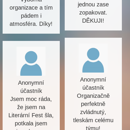
jednou zase
organizace a tím
zopakovat.
pádem i
DĚKUJI!
atmosféra. Díky!
Anonymní
Anonymní
účastník
účastník
Organizačně
Jsem moc ráda,
perfektně
že jsem na
zvládnutý,
Literární Fest šla,
tleskám celému
potkala jsem
týmu!