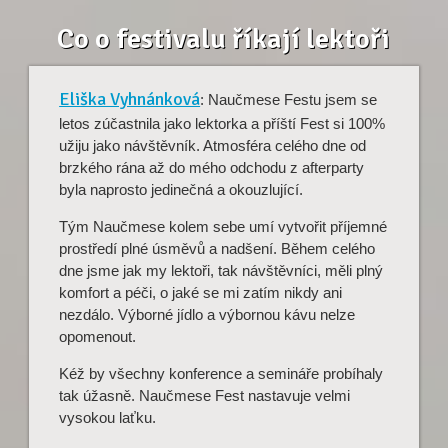
Co o festivalu říkají lektoři
Eliška Vyhnánková
: Naučmese Festu jsem se
letos zúčastnila jako lektorka a příští Fest si 100%
užiju jako návštěvník. Atmosféra celého dne od
brzkého rána až do mého odchodu z afterparty
byla naprosto jedinečná a okouzlující.
Tým Naučmese kolem sebe umí vytvořit příjemné
prostředí plné úsměvů a nadšení. Během celého
dne jsme jak my lektoři, tak návštěvníci, měli plný
komfort a péči, o jaké se mi zatím nikdy ani
nezdálo. Výborné jídlo a výbornou kávu nelze
opomenout.
Kéž by všechny konference a semináře probíhaly
tak úžasně. Naučmese Fest nastavuje velmi
vysokou laťku.