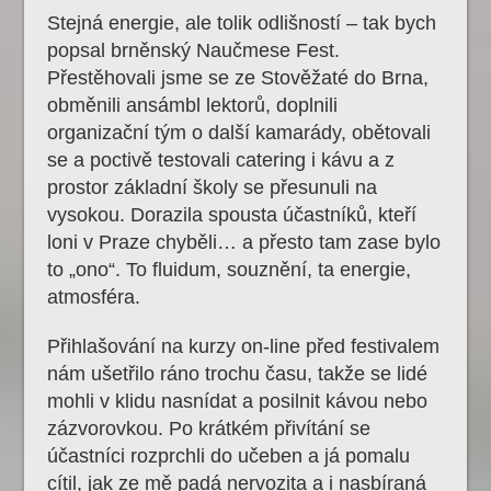
Stejná energie, ale tolik odlišností – tak bych
popsal brněnský Naučmese Fest.
Přestěhovali jsme se ze Stověžaté do Brna,
obměnili ansámbl lektorů, doplnili
organizační tým o další kamarády, obětovali
se a poctivě testovali catering i kávu a z
prostor základní školy se přesunuli na
vysokou. Dorazila spousta účastníků, kteří
loni v Praze chyběli… a přesto tam zase bylo
to „ono“. To fluidum, souznění, ta energie,
atmosféra.
Přihlašování na kurzy on-line před festivalem
nám ušetřilo ráno trochu času, takže se lidé
mohli v klidu nasnídat a posilnit kávou nebo
zázvorovkou. Po krátkém přivítání se
účastníci rozprchli do učeben a já pomalu
cítil, jak ze mě padá nervozita a i nasbíraná