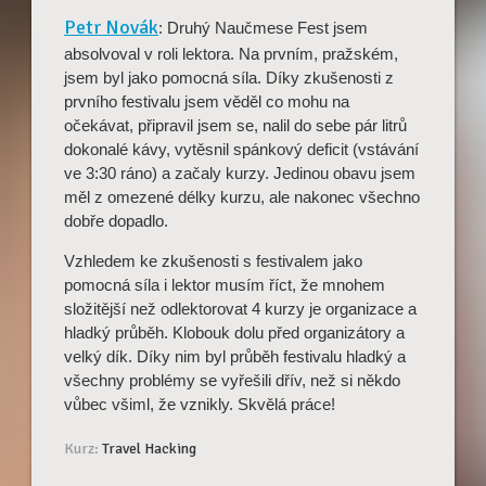
Petr Novák
: Druhý Naučmese Fest jsem
absolvoval v roli lektora. Na prvním, pražském,
jsem byl jako pomocná síla. Díky zkušenosti z
prvního festivalu jsem věděl co mohu na
očekávat, připravil jsem se, nalil do sebe pár litrů
dokonalé kávy, vytěsnil spánkový deficit (vstávání
ve 3:30 ráno) a začaly kurzy. Jedinou obavu jsem
měl z omezené délky kurzu, ale nakonec všechno
dobře dopadlo.
Vzhledem ke zkušenosti s festivalem jako
pomocná síla i lektor musím říct, že mnohem
složitější než odlektorovat 4 kurzy je organizace a
hladký průběh. Klobouk dolu před organizátory a
velký dík. Díky nim byl průběh festivalu hladký a
všechny problémy se vyřešili dřív, než si někdo
vůbec všiml, že vznikly. Skvělá práce!
Kurz:
Travel Hacking