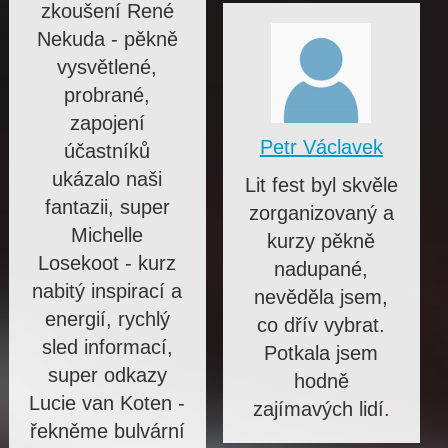
zkoušení René
Nekuda - pěkně
vysvětlené,
probrané,
zapojení
Petr Václavek
účastníků
ukázalo naši
Lit fest byl skvěle
fantazii, super
zorganizovaný a
Michelle
kurzy pěkně
Losekoot - kurz
nadupané,
nabitý inspirací a
nevěděla jsem,
energií, rychlý
co dřív vybrat.
sled informací,
Potkala jsem
super odkazy
hodně
Lucie van Koten -
zajímavých lidí.
řekněme bulvární