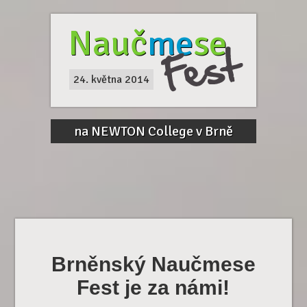
Nauč
me
se
24. května 2014
na NEWTON College v Brně
Brněnský Naučmese
Fest je za námi!