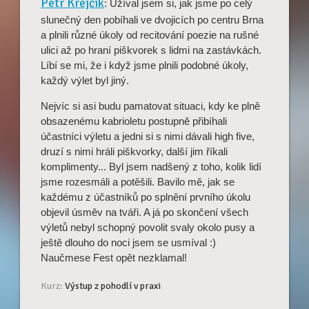
Petr Krejčík
: Užíval jsem si, jak jsme po celý
slunečný den pobíhali ve dvojicích po centru Brna
a plnili různé úkoly od recitování poezie na rušné
ulici až po hraní piškvorek s lidmi na zastávkách.
Líbí se mi, že i když jsme plnili podobné úkoly,
každý výlet byl jiný.
Nejvíc si asi budu pamatovat situaci, kdy ke plně
obsazenému kabrioletu postupně přibíhali
účastníci výletu a jedni si s nimi dávali high five,
druzí s nimi hráli piškvorky, další jim říkali
komplimenty... Byl jsem nadšený z toho, kolik lidí
jsme rozesmáli a potěšili. Bavilo mě, jak se
každému z účastníků po splnění prvního úkolu
objevil úsměv na tváři. A já po skončení všech
výletů nebyl schopný povolit svaly okolo pusy a
ještě dlouho do noci jsem se usmíval :)
Naučmese Fest opět nezklamal!
Kurz:
Výstup z pohodlí v praxi