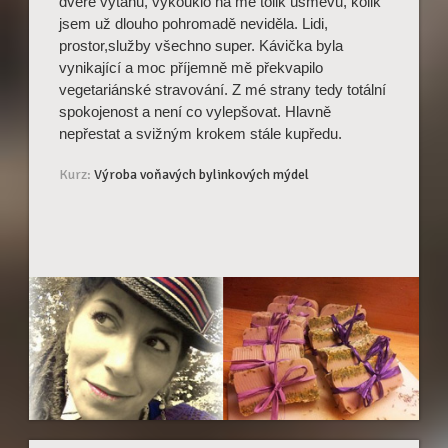
dveře výtahu, vykouklo na mě tolik úsměvů, kolik
jsem už dlouho pohromadě neviděla. Lidi,
prostor,služby všechno super. Kávička byla
vynikající a moc příjemně mě překvapilo
vegetariánské stravování. Z mé strany tedy totální
spokojenost a není co vylepšovat. Hlavně
nepřestat a svižným krokem stále kupředu.
Kurz:
Výroba voňavých bylinkových mýdel