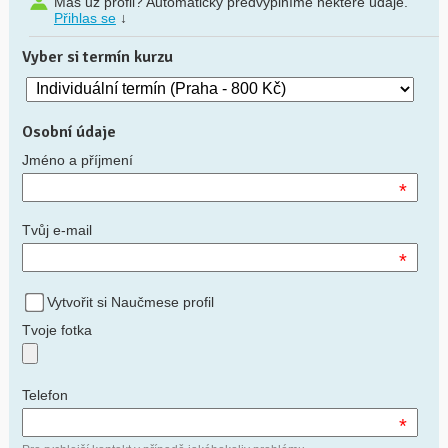
Máš už profil? Automaticky předvyplníme některé údaje.
Přihlas se
↓
Vyber si termín kurzu
Osobní údaje
Jméno a příjmení
*
Tvůj e-mail
*
Vytvořit si Naučmese profil
Tvoje fotka
Telefon
*