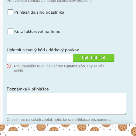
Pro rychlejší kontakt v případě jakéhokoliv problému.
Přihlásit dalšího účastníka
Kurz fakturovat na firmu
Uplatnit slevový kód / dárkový poukaz
Pro uplatnění klikni na tlačítko
Uplatnit kód
, aby se kód
ověřil.
Poznámka k přihlášce
Chceš-li se na cokoli zeptat, nebo ke své přihlášce poznamenat.
Anonymní profil
– odesláním přihlášky se automaticky
vytvoří tvůj profil na Naučmese. Zatrhni tuto volbu a profil