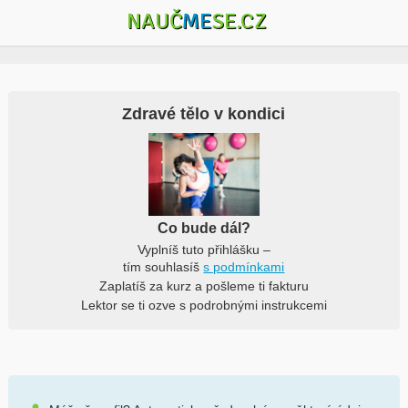
NAUČ
ME
SE.CZ
Zdravé tělo v kondici
Co bude dál?
Vyplníš tuto přihlášku –
tím souhlasíš
s podmínkami
Zaplatíš za kurz a pošleme ti fakturu
Lektor se ti ozve s podrobnými instrukcemi