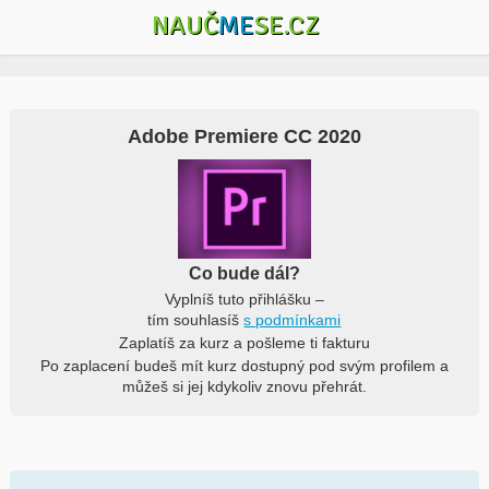
NAUČ
ME
SE.CZ
Adobe Premiere CC 2020
Co bude dál?
Vyplníš tuto přihlášku –
tím souhlasíš
s podmínkami
Zaplatíš za kurz a pošleme ti fakturu
Po zaplacení budeš mít kurz dostupný pod svým profilem a
můžeš si jej kdykoliv znovu přehrát.