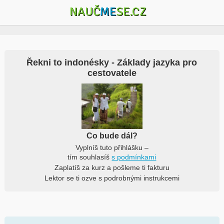
NAUČ
ME
SE.CZ
Řekni to indonésky - Základy jazyka pro
cestovatele
Co bude dál?
Vyplníš tuto přihlášku –
tím souhlasíš
s podmínkami
Zaplatíš za kurz a pošleme ti fakturu
Lektor se ti ozve s podrobnými instrukcemi