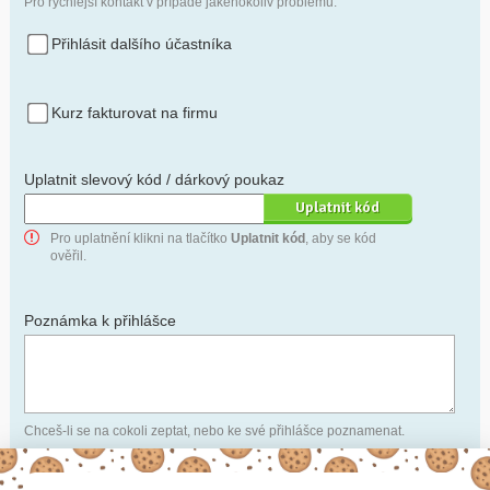
Pro rychlejší kontakt v případě jakéhokoliv problému.
Přihlásit dalšího účastníka
Kurz fakturovat na firmu
Uplatnit slevový kód / dárkový poukaz
Pro uplatnění klikni na tlačítko
Uplatnit kód
, aby se kód
ověřil.
Poznámka k přihlášce
Chceš-li se na cokoli zeptat, nebo ke své přihlášce poznamenat.
Anonymní profil
– odesláním přihlášky se automaticky
vytvoří tvůj profil na Naučmese. Zatrhni tuto volbu a profil