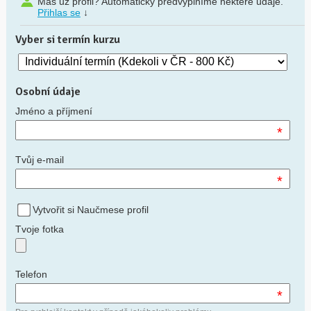
Máš už profil? Automaticky předvyplníme některé údaje.
Přihlas se
↓
Vyber si termín kurzu
Osobní údaje
Jméno a příjmení
*
Tvůj e-mail
*
Vytvořit si Naučmese profil
Tvoje fotka
Telefon
*