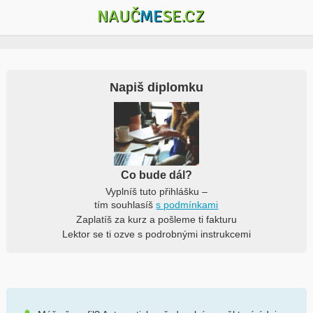
NAUČ
ME
SE.CZ
Napiš diplomku
Co bude dál?
Vyplníš tuto přihlášku –
tím souhlasíš
s podmínkami
Zaplatíš za kurz a pošleme ti fakturu
Lektor se ti ozve s podrobnými instrukcemi