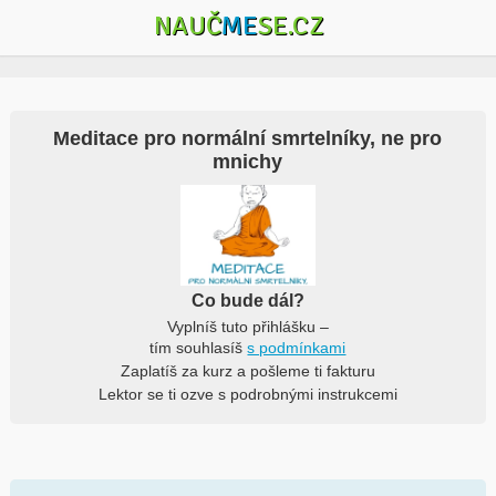
NAUČ
ME
SE.CZ
Meditace pro normální smrtelníky, ne pro
mnichy
Co bude dál?
Vyplníš tuto přihlášku –
tím souhlasíš
s podmínkami
Zaplatíš za kurz a pošleme ti fakturu
Lektor se ti ozve s podrobnými instrukcemi