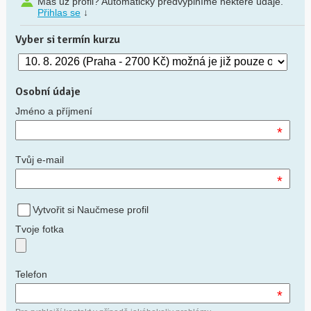
Máš už profil? Automaticky předvyplníme některé údaje.
Přihlas se
↓
Vyber si termín kurzu
Osobní údaje
Jméno a příjmení
*
Tvůj e-mail
*
Vytvořit si Naučmese profil
Tvoje fotka
Telefon
*