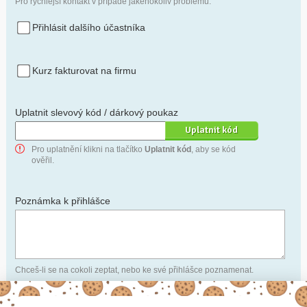
Pro rychlejší kontakt v případě jakéhokoliv problému.
Přihlásit dalšího účastníka
Kurz fakturovat na firmu
Uplatnit slevový kód / dárkový poukaz
Pro uplatnění klikni na tlačítko
Uplatnit kód
, aby se kód
ověřil.
Poznámka k přihlášce
Chceš-li se na cokoli zeptat, nebo ke své přihlášce poznamenat.
Anonymní profil
– odesláním přihlášky se automaticky
vytvoří tvůj profil na Naučmese. Zatrhni tuto volbu a profil