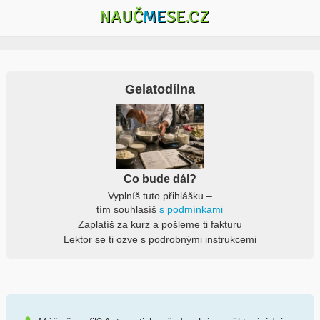
NAUČ
ME
SE.CZ
Gelatodílna
Co bude dál?
Vyplníš tuto přihlášku –
tím souhlasíš
s podmínkami
Zaplatíš za kurz a pošleme ti fakturu
Lektor se ti ozve s podrobnými instrukcemi