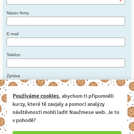
*
Název firmy
E-mail
Telefon
Zpráva
*
Používáme cookies
, abychom ti připomněli
kurzy, které tě zaujaly a pomocí analýzy
Napište nám podrobnosti: ideální datum konání kurzu, počet
zaměstnanců, zda máte prostory, kde kurz uspořádat, další informace,
návštěvnosti mohli ladit Naučmese web. Je to
které by měl lektor vědět
v pohodě?