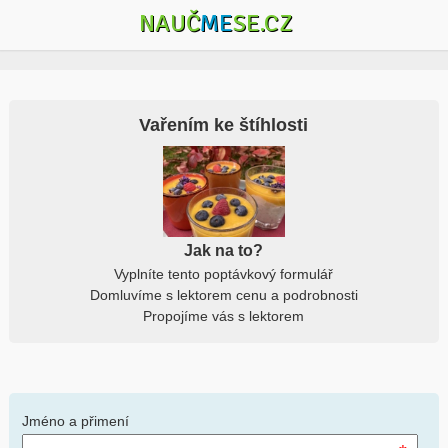
NAUČ
ME
SE.CZ
Vařením ke štíhlosti
Jak na to?
Vyplníte tento poptávkový formulář
Domluvíme s lektorem cenu a podrobnosti
Propojíme vás s lektorem
Jméno a přimení