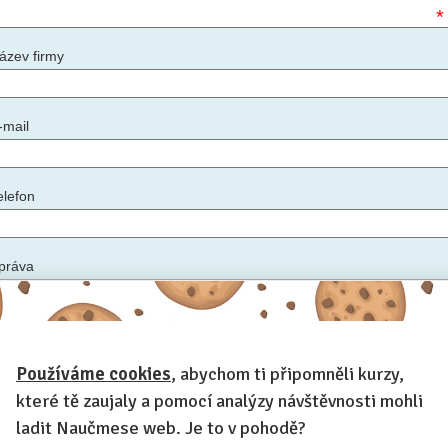
*
ázev firmy
-mail
elefon
práva
*
Používáme cookies
, abychom ti připomněli kurzy,
apište nám podrobnosti: ideální datum konání kurzu, počet zaměstnanců, zda máte
ostory, kde kurz uspořádat, další informace, které by měl lektor vědět
které tě zaujaly a pomocí analýzy návštěvnosti mohli
ladit Naučmese web. Je to v pohodě?