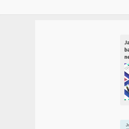
J
b
n
J