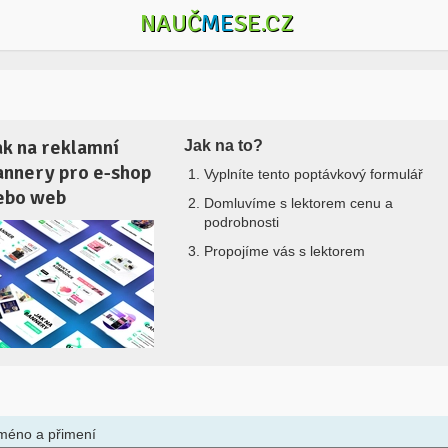
NAUČ
ME
SE.CZ
ak na reklamní
Jak na to?
annery pro e-shop
Vyplníte tento poptávkový formulář
ebo web
Domluvíme s lektorem cenu a
podrobnosti
Propojíme vás s lektorem
méno a přimení