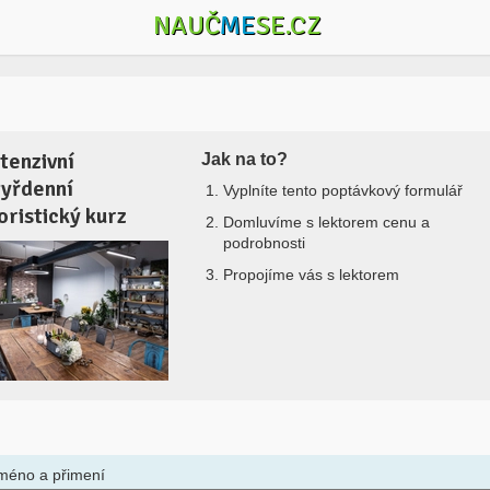
NAUČ
ME
SE.CZ
ntenzivní
Jak na to?
tyřdenní
Vyplníte tento poptávkový formulář
loristický kurz
Domluvíme s lektorem cenu a
podrobnosti
Propojíme vás s lektorem
méno a přimení