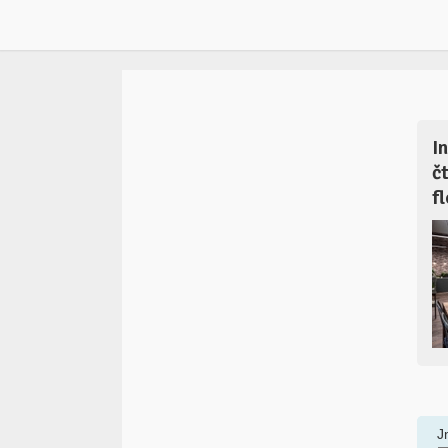
I
č
f
J