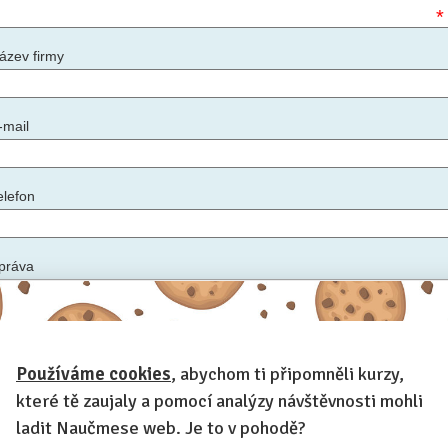
*
ázev firmy
-mail
elefon
práva
*
Používáme cookies
, abychom ti připomněli kurzy,
apište nám podrobnosti: ideální datum konání kurzu, počet zaměstnanců, zda máte
ostory, kde kurz uspořádat, další informace, které by měl lektor vědět
které tě zaujaly a pomocí analýzy návštěvnosti mohli
ladit Naučmese web. Je to v pohodě?