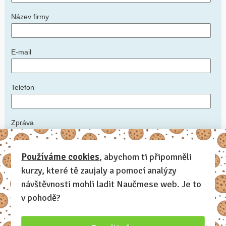
Název firmy
E-mail
Telefon
Zpráva
*
Používáme cookies
, abychom ti připomněli
kurzy, které tě zaujaly a pomocí analýzy
Napište nám podrobnosti: ideální datum konání kurzu, počet
zaměstnanců, zda máte prostory, kde kurz uspořádat, další informace,
návštěvnosti mohli ladit Naučmese web. Je to
které by měl lektor vědět
v pohodě?