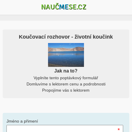
NAUČ
ME
SE.CZ
Koučovací rozhovor - životní koučink
Jak na to?
Vyplníte tento poptávkový formulář
Domluvíme s lektorem cenu a podrobnosti
Propojíme vás s lektorem
Jméno a přimení
*