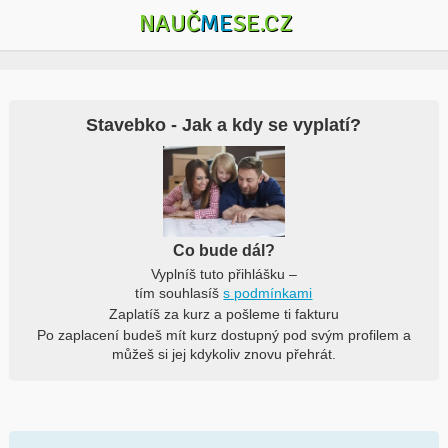
NAUČ
ME
SE.CZ
Stavebko - Jak a kdy se vyplatí?
Co bude dál?
Vyplníš tuto přihlášku –
tím souhlasíš
s podmínkami
Zaplatíš za kurz a pošleme ti fakturu
Po zaplacení budeš mít kurz dostupný pod svým profilem a
můžeš si jej kdykoliv znovu přehrát.