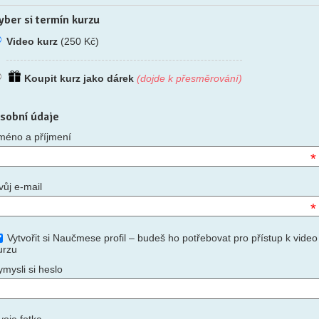
yber si termín kurzu
Video kurz
(250 Kč)
Koupit kurz jako dárek
(dojde k přesměrování)
sobní údaje
méno a příjmení
*
vůj e-mail
*
Vytvořit si Naučmese profil – budeš ho potřebovat pro přístup k video
urzu
ymysli si heslo