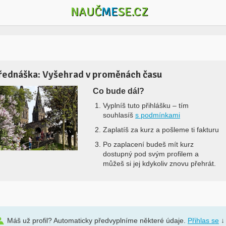
NAUČ
ME
SE.CZ
řednáška: Vyšehrad v proměnách času
Co bude dál?
Vyplníš tuto přihlášku –
tím
souhlasíš
s podmínkami
Zaplatíš za kurz a pošleme ti fakturu
Po zaplacení budeš mít kurz
dostupný pod svým profilem a
můžeš si jej kdykoliv znovu přehrát.
Máš už profil? Automaticky předvyplníme některé údaje.
Přihlas se
↓