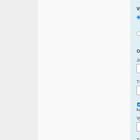
V
O
J
T
k
V