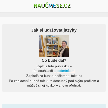
NAUČ
ME
SE.CZ
Jak si udržovat jazyky
Co bude dál?
Vyplníš tuto přihlášku –
tím souhlasíš
s podmínkami
Zaplatíš za kurz a pošleme ti fakturu
Po zaplacení budeš mít kurz dostupný pod svým profilem a
můžeš si jej kdykoliv znovu přehrát.