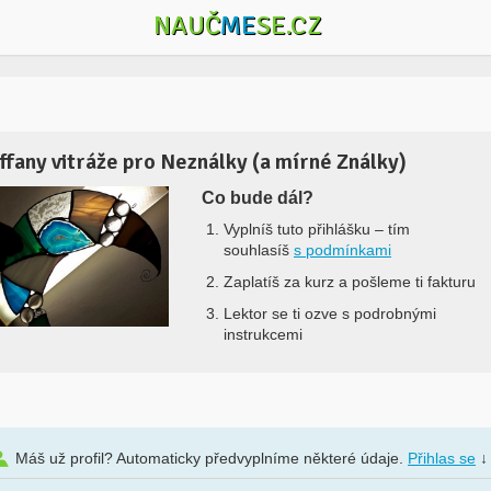
NAUČ
ME
SE.CZ
iffany vitráže pro Neználky (a mírné Ználky)
Co bude dál?
Vyplníš tuto přihlášku –
tím
souhlasíš
s podmínkami
Zaplatíš za kurz a pošleme ti fakturu
Lektor se ti ozve s podrobnými
instrukcemi
Máš už profil? Automaticky předvyplníme některé údaje.
Přihlas se
↓