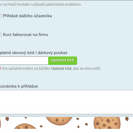
o rychlejší kontakt v případě jakéhokoliv problému.
Přihlásit dalšího účastníka
Kurz fakturovat na firmu
platnit slevový kód / dárkový poukaz
Pro uplatnění klikni na tlačítko
Uplatnit kód
, aby se kód ověřil.
oznámka k přihlášce
hceš-li se na cokoli zeptat, nebo ke své přihlášce poznamenat.
Anonymní profil
– odesláním přihlášky se automaticky vytvoří tvůj