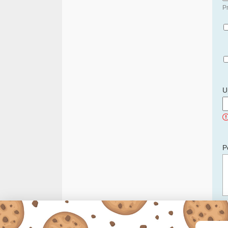
Pr
U
P
C