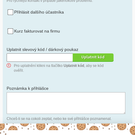
Pro rychlejší kontakt v případě jakéhokoliv problému.
Přihlásit dalšího účastníka
Kurz fakturovat na firmu
Uplatnit slevový kód / dárkový poukaz
Pro uplatnění klikni na tlačítko
Uplatnit kód
, aby se kód
ověřil.
Poznámka k přihlášce
Chceš-li se na cokoli zeptat, nebo ke své přihlášce poznamenat.
Anonymní profil
– odesláním přihlášky se automaticky
vytvoří tvůj profil na Naučmese. Zatrhni tuto volbu a profil