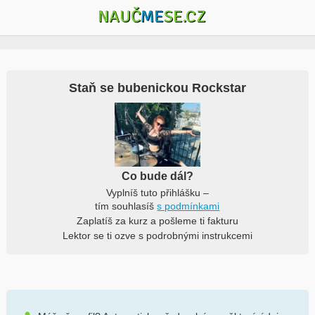
NAUČ
ME
SE.CZ
Staň se bubenickou Rockstar
Co bude dál?
Vyplníš tuto přihlášku –
tím souhlasíš
s podmínkami
Zaplatíš za kurz a pošleme ti fakturu
Lektor se ti ozve s podrobnými instrukcemi