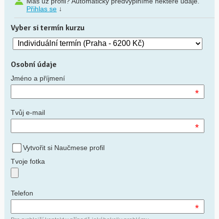
Máš už profil? Automaticky předvyplníme některé údaje.
Přihlas se
↓
Vyber si termín kurzu
Osobní údaje
Jméno a příjmení
*
Tvůj e-mail
*
Vytvořit si Naučmese profil
Tvoje fotka
Telefon
*