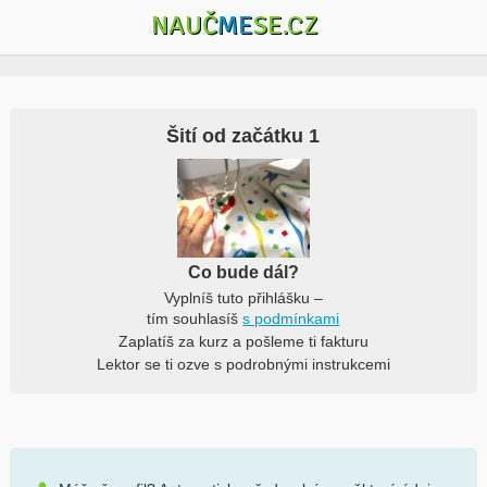
NAUČ
ME
SE.CZ
Šití od začátku 1
Co bude dál?
Vyplníš tuto přihlášku –
tím souhlasíš
s podmínkami
Zaplatíš za kurz a pošleme ti fakturu
Lektor se ti ozve s podrobnými instrukcemi