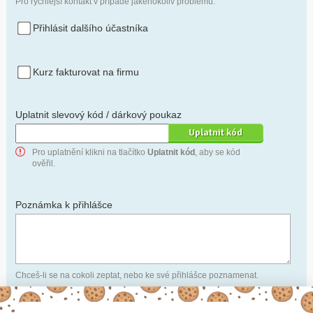
Pro rychlejší kontakt v případě jakéhokoliv problému.
Přihlásit dalšího účastníka
Kurz fakturovat na firmu
Uplatnit slevový kód / dárkový poukaz
Pro uplatnění klikni na tlačítko
Uplatnit kód
, aby se kód
ověřil.
Poznámka k přihlášce
Chceš-li se na cokoli zeptat, nebo ke své přihlášce poznamenat.
Anonymní profil
– odesláním přihlášky se automaticky
vytvoří tvůj profil na Naučmese. Zatrhni tuto volbu a profil