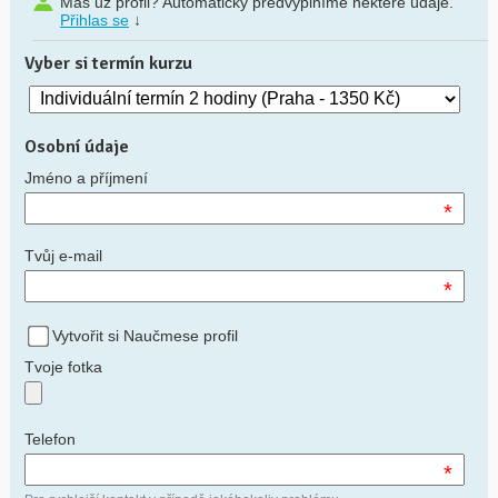
Máš už profil? Automaticky předvyplníme některé údaje.
Přihlas se
↓
Vyber si termín kurzu
Osobní údaje
Jméno a příjmení
*
Tvůj e-mail
*
Vytvořit si Naučmese profil
Tvoje fotka
Telefon
*