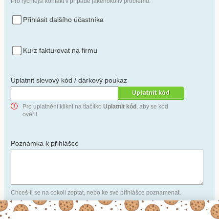
Pro rychlejší kontakt v případě jakéhokoliv problému.
Přihlásit dalšího účastníka
Kurz fakturovat na firmu
Uplatnit slevový kód / dárkový poukaz
Pro uplatnění klikni na tlačítko
Uplatnit kód
, aby se kód
ověřil.
Poznámka k přihlášce
Chceš-li se na cokoli zeptat, nebo ke své přihlášce poznamenat.
Anonymní profil
– odesláním přihlášky se automaticky
vytvoří tvůj profil na Naučmese. Zatrhni tuto volbu a profil