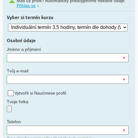
Máš už profil? Automaticky předvyplníme některé údaje.
Přihlas se
↓
Vyber si termín kurzu
Osobní údaje
Jméno a příjmení
*
Tvůj e-mail
*
Vytvořit si Naučmese profil
Tvoje fotka
Telefon
*