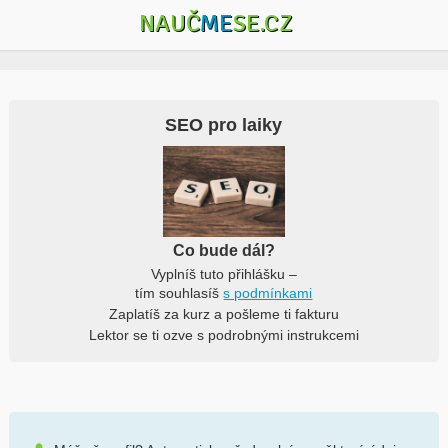
NAUČ
ME
SE.CZ
SEO pro laiky
Co bude dál?
Vyplníš tuto přihlášku –
tím souhlasíš
s podmínkami
Zaplatíš za kurz a pošleme ti fakturu
Lektor se ti ozve s podrobnými instrukcemi