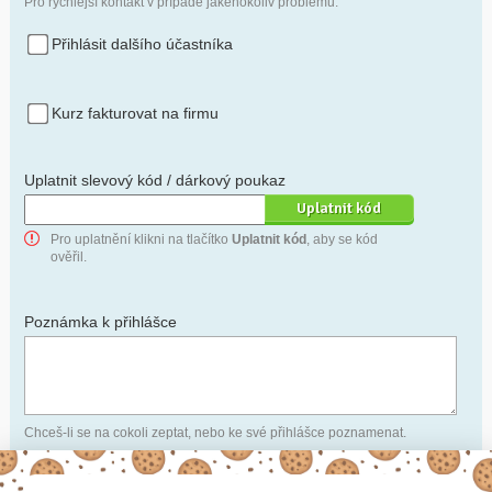
Pro rychlejší kontakt v případě jakéhokoliv problému.
Přihlásit dalšího účastníka
Kurz fakturovat na firmu
Uplatnit slevový kód / dárkový poukaz
Pro uplatnění klikni na tlačítko
Uplatnit kód
, aby se kód
ověřil.
Poznámka k přihlášce
Chceš-li se na cokoli zeptat, nebo ke své přihlášce poznamenat.
Anonymní profil
– odesláním přihlášky se automaticky