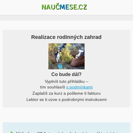
NAUČ
ME
SE.CZ
Realizace rodinných zahrad
Co bude dál?
Vyplníš tuto přihlášku –
tím souhlasíš
s podmínkami
Zaplatíš za kurz a pošleme ti fakturu
Lektor se ti ozve s podrobnými instrukcemi