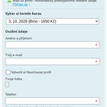
Máš už profil? Automaticky předvyplníme některé údaje.
Přihlas se
↓
Vyber si termín kurzu
Osobní údaje
Jméno a příjmení
*
Tvůj e-mail
*
Vytvořit si Naučmese profil
Tvoje fotka
Telefon
*