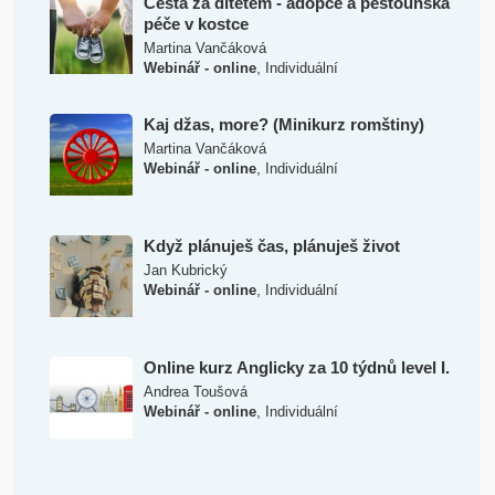
Cesta za dítětem - adopce a pěstounská
péče v kostce
Martina Vančáková
,
Webinář - online
Individuální
Kaj džas, more? (Minikurz romštiny)
Martina Vančáková
,
Webinář - online
Individuální
Když plánuješ čas, plánuješ život
Jan Kubrický
,
Webinář - online
Individuální
Online kurz Anglicky za 10 týdnů level I.
Andrea Toušová
,
Webinář - online
Individuální