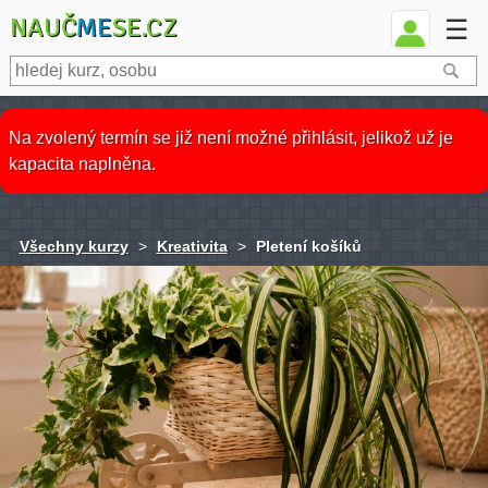
NAUČ
ME
SE.CZ
☰
Na zvolený termín se již není možné přihlásit, jelikož už je
kapacita naplněna.
Všechny kurzy
>
Kreativita
>
Pletení košíků