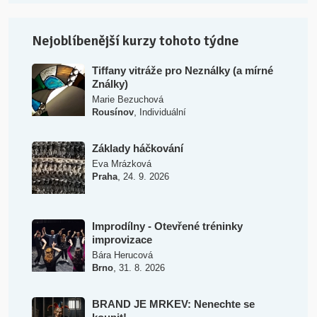
Nejoblíbenější kurzy tohoto týdne
Tiffany vitráže pro Neználky (a mírné
Ználky)
Marie Bezuchová
,
Rousínov
Individuální
Základy háčkování
Eva Mrázková
,
Praha
24. 9. 2026
Improdílny - Otevřené tréninky
improvizace
Bára Herucová
,
Brno
31. 8. 2026
BRAND JE MRKEV: Nenechte se