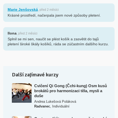
Marie Jenšovská
, před 2 měsíci
Krásné prostředí, načerpala jsem nové způsoby pletení.
Ilona
, před 2 měsíci
Splnil se mi sen, naučit se plést košík a zasvětit do tajů
pletení široké škály košíků, ráda se zúčastním dalšího kurzu.
Další zajímavé kurzy
Cvičení Qi Gong (Čchi-kung) Osm kusů
brokátů pro harmonizaci těla, mysli a
duše
Andrea Lukešová Poláková
,
Radvanec
Individuální