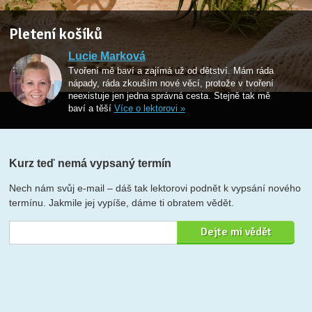
Pletení košíků
Lucie Marková
Tvoření mě baví a zajímá už od dětství. Mám ráda
nápady, ráda zkouším nové věcí, protože v tvoření
neexistuje jen jedna správná cesta. Stejně tak mě
baví a těší
Více o lektorovi »
Kurz teď nemá vypsaný termín
Nech nám svůj e-mail – dáš tak lektorovi podnět k vypsání nového
termínu. Jakmile jej vypíše, dáme ti obratem vědět.