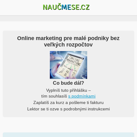
NAUČ
ME
SE.CZ
Online marketing pre malé podniky bez
veľkých rozpočtov
Co bude dál?
Vyplníš tuto přihlášku –
tím souhlasíš
s podmínkami
Zaplatíš za kurz a pošleme ti fakturu
Lektor se ti ozve s podrobnými instrukcemi