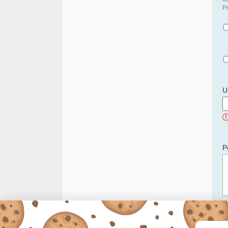
Pr
U
P
C