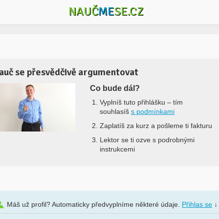
NAUČ
ME
SE.CZ
auč se přesvědčivě argumentovat
Co bude dál?
Vyplníš tuto přihlášku –
tím
souhlasíš
s podmínkami
Zaplatíš za kurz a pošleme ti fakturu
Lektor se ti ozve s podrobnými
instrukcemi
Máš už profil? Automaticky předvyplníme některé údaje.
Přihlas se
↓