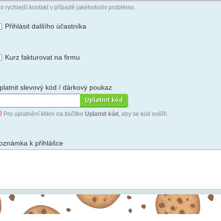
o rychlejší kontakt v případě jakéhokoliv problému.
Přihlásit dalšího účastníka
Kurz fakturovat na firmu
platnit slevový kód / dárkový poukaz
Pro uplatnění klikni na tlačítko
Uplatnit kód
, aby se kód ověřil.
oznámka k přihlášce
hceš-li se na cokoli zeptat, nebo ke své přihlášce poznamenat.
Anonymní profil
– odesláním přihlášky se automaticky vytvoří tvůj