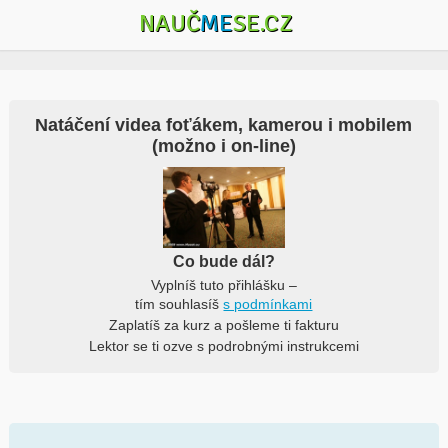
NAUČ
ME
SE.CZ
Natáčení videa foťákem, kamerou i mobilem
(možno i on-line)
Co bude dál?
Vyplníš tuto přihlášku –
tím souhlasíš
s podmínkami
Zaplatíš za kurz a pošleme ti fakturu
Lektor se ti ozve s podrobnými instrukcemi