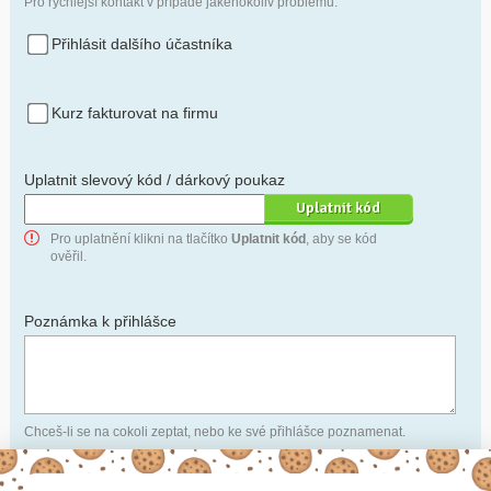
Pro rychlejší kontakt v případě jakéhokoliv problému.
Přihlásit dalšího účastníka
Kurz fakturovat na firmu
Uplatnit slevový kód / dárkový poukaz
Pro uplatnění klikni na tlačítko
Uplatnit kód
, aby se kód
ověřil.
Poznámka k přihlášce
Chceš-li se na cokoli zeptat, nebo ke své přihlášce poznamenat.
Anonymní profil
– odesláním přihlášky se automaticky
vytvoří tvůj profil na Naučmese. Zatrhni tuto volbu a profil