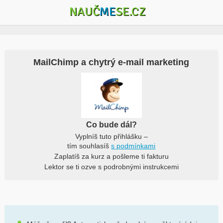
NAUČ
ME
SE.CZ
MailChimp a chytrý e-mail marketing
Co bude dál?
Vyplníš tuto přihlášku –
tím souhlasíš
s podmínkami
Zaplatíš za kurz a pošleme ti fakturu
Lektor se ti ozve s podrobnými instrukcemi