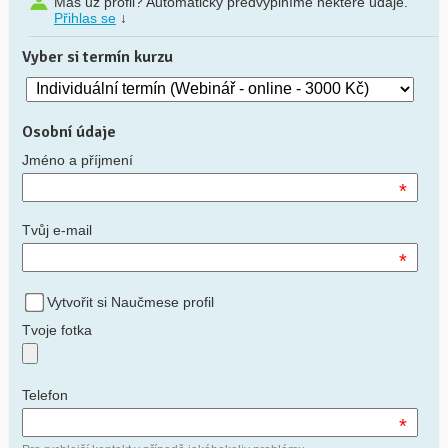
Máš už profil? Automaticky předvyplníme některé údaje.
Přihlas se
↓
Vyber si termín kurzu
Osobní údaje
Jméno a příjmení
*
Tvůj e-mail
*
Vytvořit si Naučmese profil
Tvoje fotka
Telefon
*