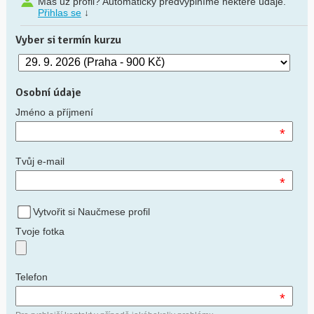
Máš už profil? Automaticky předvyplníme některé údaje.
Přihlas se
↓
Vyber si termín kurzu
Osobní údaje
Jméno a příjmení
*
Tvůj e-mail
*
Vytvořit si Naučmese profil
Tvoje fotka
Telefon
*