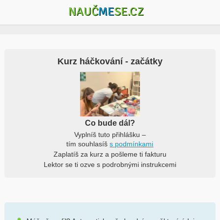
NAUČ
ME
SE.CZ
Kurz háčkování - začátky
Co bude dál?
Vyplníš tuto přihlášku –
tím souhlasíš
s podmínkami
Zaplatíš za kurz a pošleme ti fakturu
Lektor se ti ozve s podrobnými instrukcemi