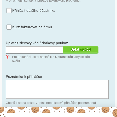
Pro rychlejší kontakt v případě jakéhokoliv problému.
Přihlásit dalšího účastníka
Kurz fakturovat na firmu
Uplatnit slevový kód / dárkový poukaz
Pro uplatnění klikni na tlačítko
Uplatnit kód
, aby se kód
ověřil.
Poznámka k přihlášce
Chceš-li se na cokoli zeptat, nebo ke své přihlášce poznamenat.
Anonymní profil
– odesláním přihlášky se automaticky
vytvoří tvůj profil na Naučmese. Zatrhni tuto volbu a profil