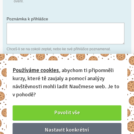
ověřil.
Poznámka k přihlášce
Chceš-li se na cokoli zeptat, nebo ke své přihlášce poznamenat.
Anonymní profil
– odesláním přihlášky se automaticky
vytvoří tvůj profil na Naučmese. Zatrhni tuto volbu a profil
Používáme cookies
, abychom ti připomněli
bude skrytý.
kurzy, které tě zaujaly a pomocí analýzy
Anonymní přihláška
– i když tvůj profil není anonymní,
zatrhni tuto volbu a přihláška na tento kurz se na tvém profilu
návštěvnosti mohli ladit Naučmese web. Je to
neobjeví.
v pohodě?
Chci dostávat Naučmese newsletter
Povolit vše
Nastavit konkrétní