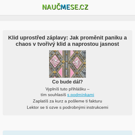
NAUČ
ME
SE.CZ
Klid uprostřed záplavy: Jak proměnit paniku a
chaos v tvořivý klid a naprostou jasnost
Co bude dál?
Vyplníš tuto přihlášku –
tím souhlasíš
s podmínkami
Zaplatíš za kurz a pošleme ti fakturu
Lektor se ti ozve s podrobnými instrukcemi