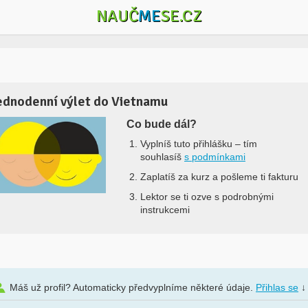
NAUČ
ME
SE.CZ
ednodenní výlet do Vietnamu
Co bude dál?
Vyplníš tuto přihlášku –
tím
souhlasíš
s podmínkami
Zaplatíš za kurz a pošleme ti fakturu
Lektor se ti ozve s podrobnými
instrukcemi
Máš už profil? Automaticky předvyplníme některé údaje.
Přihlas se
↓