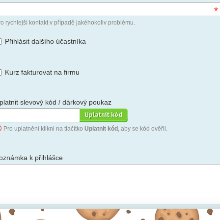
*
o rychlejší kontakt v případě jakéhokoliv problému.
Přihlásit dalšího účastníka
Kurz fakturovat na firmu
platnit slevový kód / dárkový poukaz
Pro uplatnění klikni na tlačítko
Uplatnit kód
, aby se kód ověřil.
oznámka k přihlášce
hceš-li se na cokoli zeptat, nebo ke své přihlášce poznamenat.