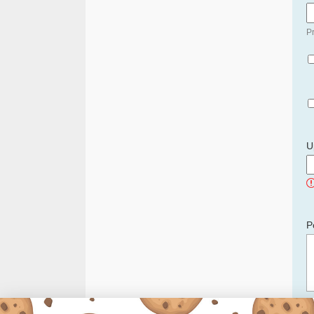
Pr
U
P
C