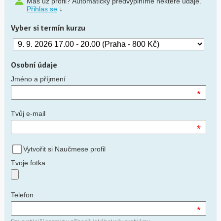
Máš už profil? Automaticky předvyplníme některé údaje.
Přihlas se
↓
Vyber si termín kurzu
Osobní údaje
Jméno a příjmení
*
Tvůj e-mail
*
Vytvořit si Naučmese profil
Tvoje fotka
Telefon
*