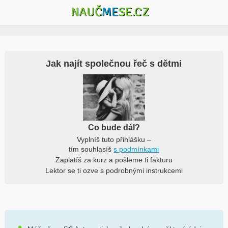
NAUČ
ME
SE.CZ
Jak najít společnou řeč s dětmi
Co bude dál?
Vyplníš tuto přihlášku –
tím souhlasíš
s podmínkami
Zaplatíš za kurz a pošleme ti fakturu
Lektor se ti ozve s podrobnými instrukcemi