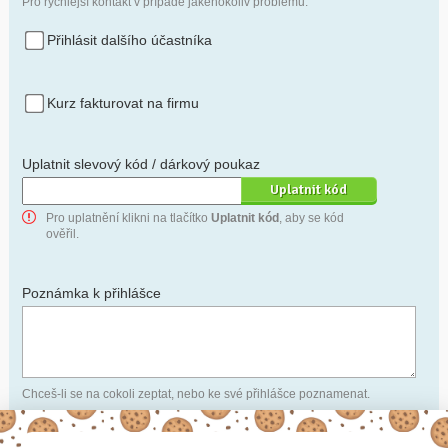
Pro rychlejší kontakt v případě jakéhokoliv problému.
Přihlásit dalšího účastníka
Kurz fakturovat na firmu
Uplatnit slevový kód / dárkový poukaz
Pro uplatnění klikni na tlačítko
Uplatnit kód
, aby se kód
ověřil.
Poznámka k přihlášce
Chceš-li se na cokoli zeptat, nebo ke své přihlášce poznamenat.
Anonymní profil
– odesláním přihlášky se automaticky