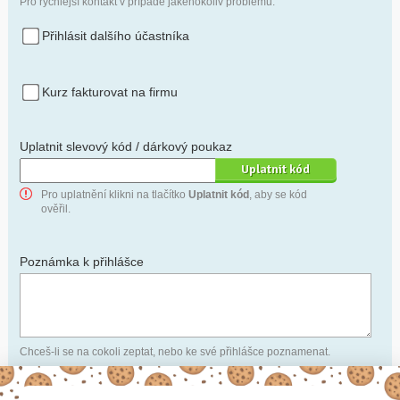
Pro rychlejší kontakt v případě jakéhokoliv problému.
Přihlásit dalšího účastníka
Kurz fakturovat na firmu
Uplatnit slevový kód / dárkový poukaz
Pro uplatnění klikni na tlačítko
Uplatnit kód
, aby se kód
ověřil.
Poznámka k přihlášce
Chceš-li se na cokoli zeptat, nebo ke své přihlášce poznamenat.
Anonymní profil
– odesláním přihlášky se automaticky
vytvoří tvůj profil na Naučmese. Zatrhni tuto volbu a profil