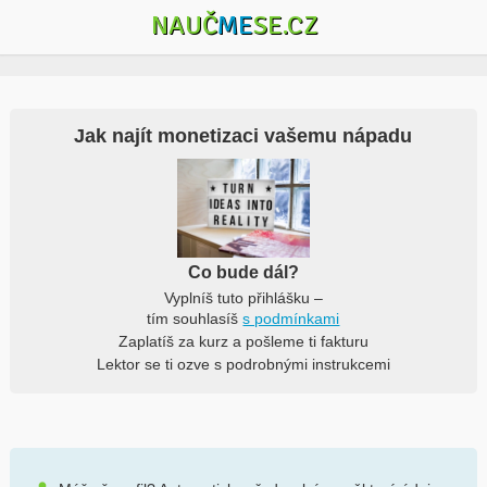
NAUČ
ME
SE.CZ
Jak najít monetizaci vašemu nápadu
Co bude dál?
Vyplníš tuto přihlášku –
tím souhlasíš
s podmínkami
Zaplatíš za kurz a pošleme ti fakturu
Lektor se ti ozve s podrobnými instrukcemi