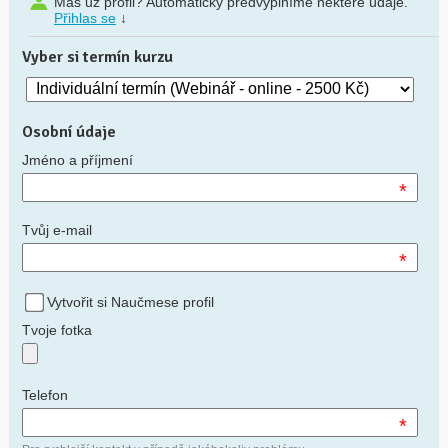
Máš už profil? Automaticky předvyplníme některé údaje.
Přihlas se
↓
Vyber si termín kurzu
Osobní údaje
Jméno a příjmení
*
Tvůj e-mail
*
Vytvořit si Naučmese profil
Tvoje fotka
Telefon
*