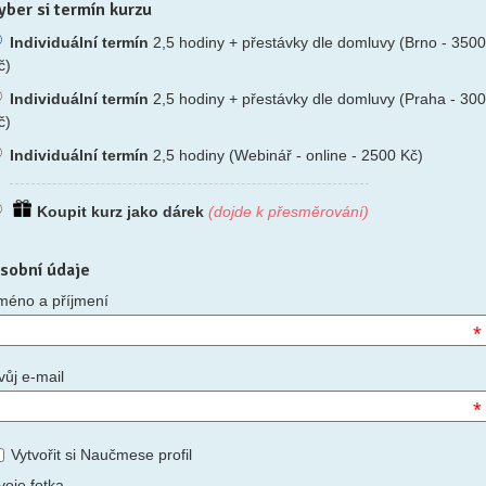
yber si termín kurzu
Individuální termín
2,5 hodiny + přestávky dle domluvy (Brno - 3500
č)
Individuální termín
2,5 hodiny + přestávky dle domluvy (Praha - 30
č)
Individuální termín
2,5 hodiny (Webinář - online - 2500 Kč)
Koupit kurz jako dárek
(dojde k přesměrování)
sobní údaje
méno a příjmení
*
vůj e-mail
*
Vytvořit si Naučmese profil
voje fotka