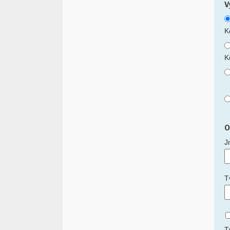
V
K
K
O
J
T
T