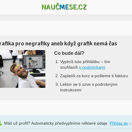
NAUČ
ME
SE.CZ
rafika pro negrafiky aneb když grafik nemá čas
Co bude dál?
Vyplníš tuto přihlášku –
tím
souhlasíš
s podmínkami
Zaplatíš za kurz a pošleme ti fakturu
Lektor se ti ozve s podrobnými
instrukcemi
Máš už profil? Automaticky předvyplníme některé údaje.
Přihlas se
↓