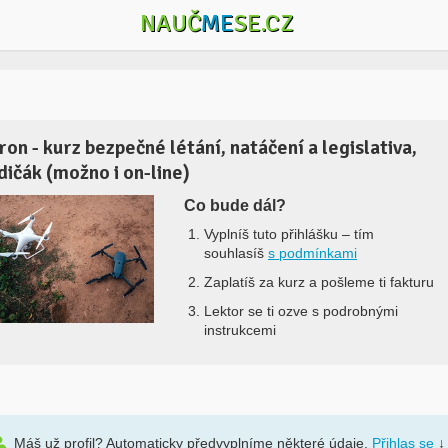
NAUČ
ME
SE.CZ
ron - kurz bezpečné létání, natáčení a legislativa,
idičák (možno i on-line)
Co bude dál?
Vyplníš tuto přihlášku –
tím
souhlasíš
s podmínkami
Zaplatíš za kurz a pošleme ti fakturu
Lektor se ti ozve s podrobnými
instrukcemi
Máš už profil? Automaticky předvyplníme některé údaje.
Přihlas se
↓