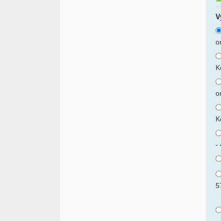
V
o
K
o
K
-
5