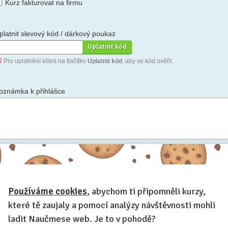
Kurz fakturovat na firmu
platnit slevový kód / dárkový poukaz
Pro uplatnění klikni na tlačítko
Uplatnit kód
, aby se kód ověřil.
oznámka k přihlášce
hceš-li se na cokoli zeptat, nebo ke své přihlášce poznamenat.
Anonymní profil
– odesláním přihlášky se automaticky vytvoří tvůj
rofil na Naučmese. Zatrhni tuto volbu a profil bude skrytý.
Používáme cookies
, abychom ti připomněli kurzy,
Anonymní přihláška
– i když tvůj profil není anonymní, zatrhni tuto
olbu a přihláška na tento kurz se na tvém profilu neobjeví.
které tě zaujaly a pomocí analýzy návštěvnosti mohli
Chci dostávat Naučmese newsletter
ladit Naučmese web. Je to v pohodě?