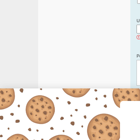
U
P
C
p
v