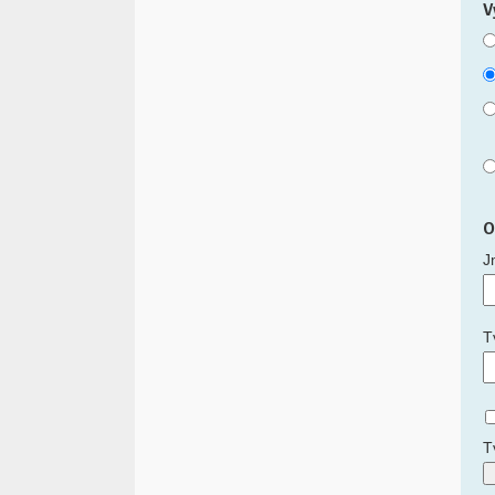
V
O
J
T
T