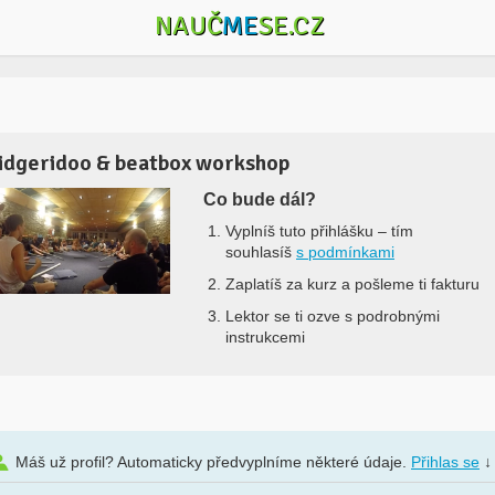
NAUČ
ME
SE.CZ
idgeridoo & beatbox workshop
Co bude dál?
Vyplníš tuto přihlášku –
tím
souhlasíš
s podmínkami
Zaplatíš za kurz a pošleme ti fakturu
Lektor se ti ozve s podrobnými
instrukcemi
Máš už profil? Automaticky předvyplníme některé údaje.
Přihlas se
↓