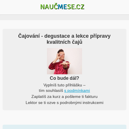
NAUČ
ME
SE.CZ
Čajování - degustace a lekce přípravy
kvalitních čajů
Co bude dál?
Vyplníš tuto přihlášku –
tím souhlasíš
s podmínkami
Zaplatíš za kurz a pošleme ti fakturu
Lektor se ti ozve s podrobnými instrukcemi