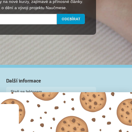
Další informace
Staň se lektorem
Video: Jak připravit kurz na Naučmese
Často kladené dotazy
Dárkové poukazy
Podmínky užívání
Obchodní podmínky
Zásady používání cookie souborů