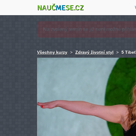
NAUČ
ME
SE.CZ
Všechny kurzy
>
Zdravý životní styl
>
5 Tibe