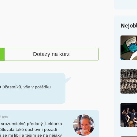
Dotazy na kurz
 účastníků, vše v pořádku
6 lety
 srozumitelně předaný. Lektorka
ětlovala také duchovní pozadí
 se mi líbil a těším se na nějaký