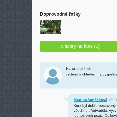
Názory na kurz (2)
Hana
, před 6 lety
vedeno s ohledem na vyspělost
Martina Vančáková
, před 
Kurz byl dobře postavený,
všechno předváděla, vysv
jednotlivých pozic. Celkově
další.