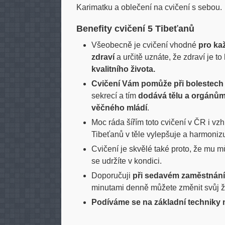
Všeobecně je cvičení vhodné
pro ka
zdraví
a určitě uznáte, že zdraví je to 
kvalitního života.
Cvičení Vám pomůže při bolestech
sekrecí a tím
dodává tělu a orgánům v
věčného mládí
.
Moc ráda šířím toto cvičení v ČR i v
Tibeťanů v těle vylepšuje a harmonizu
Cvičení je skvělé také proto, že mu 
se udržíte v kondici.
Doporučuji
při sedavém zaměstnání
minutami denně můžete změnit svůj živ
Podíváme se na základní techniky 
Doprovodné fotky