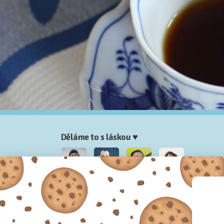
Děláme to s láskou ♥
Nela
Josef
Honza
Adam