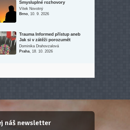
Trauma Informed přístup aneb
Jak si v zátěži porozumět
Dominika Drahovzalová
,
Praha
18. 10. 2026
j náš newsletter
y na nové kurzy, zajímavé a přínosné články.
 o dění a vývoji projektu Naučmese.