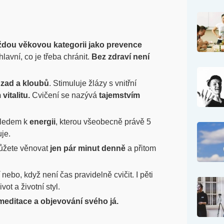
ždou věkovou kategorii jako prevence
hlavní, co je třeba chránit.
Bez zdraví není
 zad a kloubů
. Stimuluje žlázy s vnitřní
italitu.
Cvičení se nazývá
tajemstvím
zhledem k
energii
, kterou všeobecně právě 5
je.
můžete věnovat
jen pár minut denně
a přitom
nebo, když není čas pravidelně cvičit. I pěti
ot a životní styl.
meditace a objevování svého já.
Nejobl