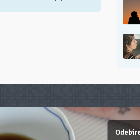
Odebíre
Posíláme tip
Informujeme