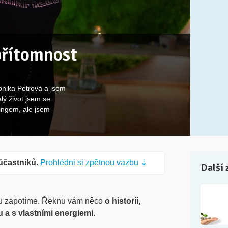
přítomnost
onika Petrová a jsem
lý život jsem se
ingem, ale jsem
účastníků
.
Prohlédni si zpětnou vazbu
⇣
Další 
ochu zapotíme. Řeknu vám něco
o historii,
ou
a s vlastními energiemi
.