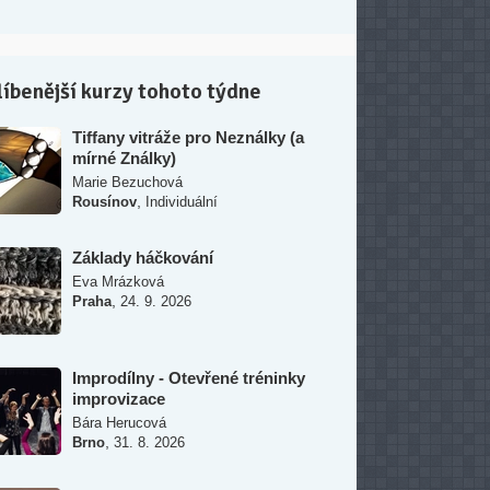
Tiffany vitráže pro Neználky (a
mírné Ználky)
Marie Bezuchová
,
Rousínov
Individuální
Základy háčkování
Eva Mrázková
,
Praha
24. 9. 2026
Improdílny - Otevřené tréninky
improvizace
Bára Herucová
,
Brno
31. 8. 2026
Smysluplné rozhovory
Vítek Novotný
,
Brno
10. 9. 2026