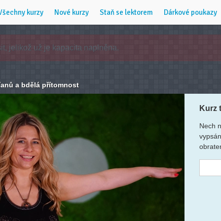
Všechny kurzy
Nové kurzy
Staň se lektorem
Dárkové poukazy
ťanů a bdělá přítomnost
Kurz 
Nech n
vypsán
obrate