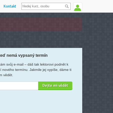
Kontakt
teď nemá vypsaný termín
ám svůj e-mail – dáš tak lektorovi podnět k
í nového termínu. Jakmile jej vypíše, dáme ti
m vědět.