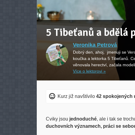
5 Tibeťanů a bdělá 
Veronika Petrová
Dobrý den, ahoj, jmenuji se Ver
koučka a lektorka 5 Tibeťanů. Ce
věnovala herectví, začala model
Více o lektorovi »
Kurz již navštívilo
42 spokojených 
Cviky jsou
jednoduché
, ale i tak se tr
duchovních významech, práci se seb
Karimatku a oblečení na cvičení s sebou.
Benefity cvičení 5 Tibeťanů