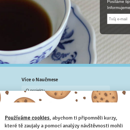
Více o Naučmese
O projektu
Blog: recenze z kurzů, rozhovory a články
Historky z kurzů
Příběh Naučmese
Naučmese festivaly
Náš systém pro vaši firmu
Používáme cookies
, abychom ti připomněli kurzy,
Prostory pro pořádání kurzů
které tě zaujaly a pomocí analýzy návštěvnosti mohli