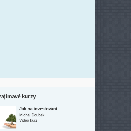
zajímavé kurzy
Jak na investování
Michal Doubek
Video kurz
Jak připravit kurz na
Naučmese.cz
Adam Marčan