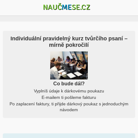
NAUČ
ME
SE.CZ
Individuální pravidelný kurz tvůrčího psaní –
mírně pokročilí
Co bude dál?
Vyplníš údaje k dárkovému poukazu
E-mailem ti pošleme fakturu
Po zaplacení faktury, ti přijde dárkový poukaz s jednoduchým
návodem