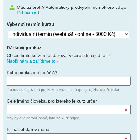
Máš už profil? Automaticky předvyplníme některé údaje.
Přihlas se
↓
Vyber si termín kurzu
Dárkový poukaz
Chceš tímto kurzem obdarovat vícero lidí najednou?
Napiš nám a zařídíme to »
Koho poukazem potěšíš?
Jméno se objeví na poukazu, skloňujte, např. (pro)
Honzu
,
Aničku
…
Celé jméno člověka, pro kterého je kurz určen
*
Aby bylo lektorovi jasné, kdo na kurz přijde :)
E-mail obdarovaného
*