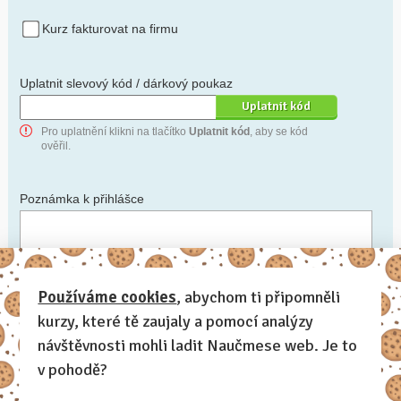
Kurz fakturovat na firmu
Uplatnit slevový kód / dárkový poukaz
Pro uplatnění klikni na tlačítko
Uplatnit kód
, aby se kód
ověřil.
Poznámka k přihlášce
Chceš-li se na cokoli zeptat, nebo ke své přihlášce poznamenat.
Používáme cookies
, abychom ti připomněli
kurzy, které tě zaujaly a pomocí analýzy
Anonymní profil
– odesláním přihlášky se automaticky
vytvoří tvůj profil na Naučmese. Zatrhni tuto volbu a profil
návštěvnosti mohli ladit Naučmese web. Je to
bude skrytý.
v pohodě?
Chci dostávat Naučmese newsletter