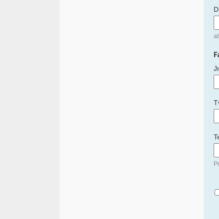
D
a
F
J
T
T
Pr