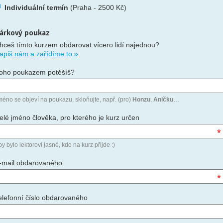
Individuální termín
(Praha - 2500 Kč)
árkový poukaz
hceš tímto kurzem obdarovat vícero lidí najednou?
apiš nám a zařídíme to »
oho poukazem potěšíš?
méno se objeví na poukazu, skloňujte, např. (pro)
Honzu
,
Aničku
…
elé jméno člověka, pro kterého je kurz určen
*
y bylo lektorovi jasné, kdo na kurz přijde :)
-mail obdarovaného
*
elefonní číslo obdarovaného