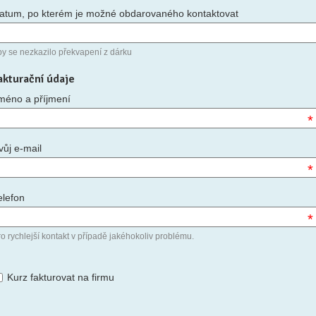
atum, po kterém je možné obdarovaného kontaktovat
by se nezkazilo překvapení z dárku
akturační údaje
méno a příjmení
*
vůj e-mail
*
elefon
*
o rychlejší kontakt v případě jakéhokoliv problému.
Kurz fakturovat na firmu