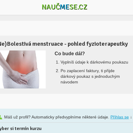
NAUČ
ME
SE.CZ
Ne)Bolestivá menstruace - pohled fyzioterapeutky
Co bude dál?
Vyplníš údaje k dárkovému poukazu
Po zaplacení faktury, ti přijde
dárkový poukaz s jednoduchým
návodem
Máš už profil? Automaticky předvyplníme některé údaje.
Přihlas se
↓
yber si termín kurzu