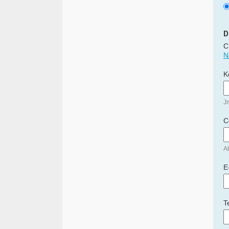
D
C
N
K
J
C
Ab
E
T