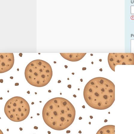
U
P
C
p