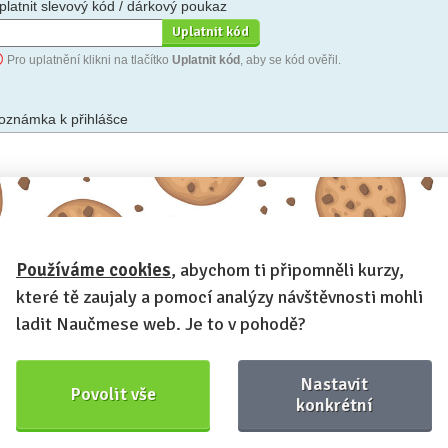
platnit slevový kód / dárkový poukaz
Pro uplatnění klikni na tlačítko
Uplatnit kód
, aby se kód ověřil.
oznámka k přihlášce
hceš-li se na cokoli zeptat, nebo ke své přihlášce poznamenat.
Používáme cookies
, abychom ti připomněli kurzy,
Anonymní profil
– odesláním přihlášky se automaticky vytvoří tvůj
rofil na Naučmese. Zatrhni tuto volbu a profil bude skrytý.
které tě zaujaly a pomocí analýzy návštěvnosti mohli
Chci dostávat Naučmese newsletter
ladit Naučmese web. Je to v pohodě?
Nastavit
Povolit vše
konkrétní