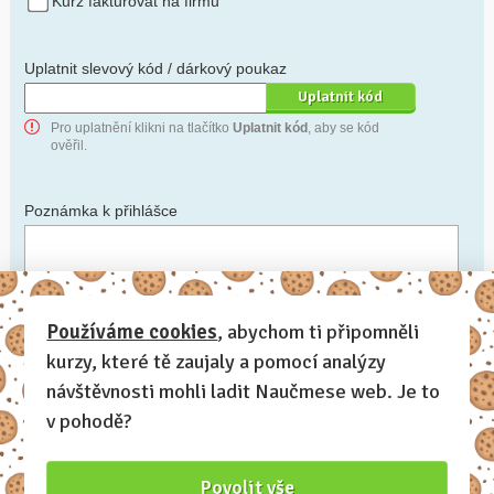
Kurz fakturovat na firmu
Uplatnit slevový kód / dárkový poukaz
Pro uplatnění klikni na tlačítko
Uplatnit kód
, aby se kód
ověřil.
Poznámka k přihlášce
Chceš-li se na cokoli zeptat, nebo ke své přihlášce poznamenat.
Používáme cookies
, abychom ti připomněli
kurzy, které tě zaujaly a pomocí analýzy
Anonymní profil
– odesláním přihlášky se automaticky
vytvoří tvůj profil na Naučmese. Zatrhni tuto volbu a profil
návštěvnosti mohli ladit Naučmese web. Je to
bude skrytý.
v pohodě?
Chci dostávat Naučmese newsletter
Povolit vše