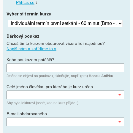
Přihlas se
↓
Vyber si termín kurzu
Dárkový poukaz
Chceš tímto kurzem obdarovat vícero lidí najednou?
Napiš nám a zařídíme to »
Koho poukazem potěšíš?
Jméno se objeví na poukazu, skloňujte, např. (pro)
Honzu
,
Aničku
…
Celé jméno člověka, pro kterého je kurz určen
*
Aby bylo lektorovi jasné, kdo na kurz přijde :)
E-mail obdarovaného
*