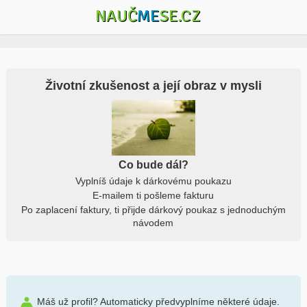
NAUČ
ME
SE.CZ
Životní zkušenost a její obraz v mysli
Co bude dál?
Vyplníš údaje k dárkovému poukazu
E-mailem ti pošleme fakturu
Po zaplacení faktury, ti přijde dárkový poukaz s jednoduchým
návodem
Máš už profil? Automaticky předvyplníme některé údaje.