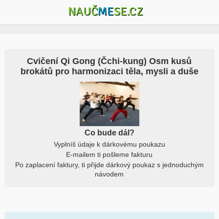
NAUČ
ME
SE.CZ
Cvičení Qi Gong (Čchi-kung) Osm kusů
brokátů pro harmonizaci těla, mysli a duše
Co bude dál?
Vyplníš údaje k dárkovému poukazu
E-mailem ti pošleme fakturu
Po zaplacení faktury, ti přijde dárkový poukaz s jednoduchým
návodem