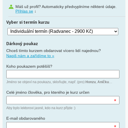
Máš už profil? Automaticky předvyplníme některé údaje.
Přihlas se
↓
Vyber si termín kurzu
Dárkový poukaz
Chceš tímto kurzem obdarovat vícero lidí najednou?
Napiš nám a zařídíme to »
Koho poukazem potěšíš?
Jméno se objeví na poukazu, skloňujte, např. (pro)
Honzu
,
Aničku
…
Celé jméno člověka, pro kterého je kurz určen
*
Aby bylo lektorovi jasné, kdo na kurz přijde :)
E-mail obdarovaného
*