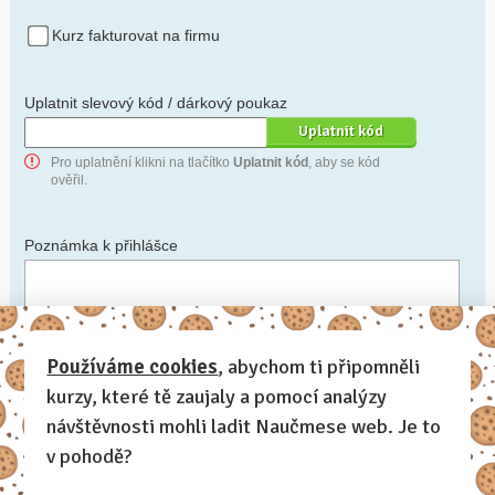
Kurz fakturovat na firmu
Uplatnit slevový kód / dárkový poukaz
Pro uplatnění klikni na tlačítko
Uplatnit kód
, aby se kód
ověřil.
Poznámka k přihlášce
Chceš-li se na cokoli zeptat, nebo ke své přihlášce poznamenat.
Používáme cookies
, abychom ti připomněli
kurzy, které tě zaujaly a pomocí analýzy
Anonymní profil
– odesláním přihlášky se automaticky
vytvoří tvůj profil na Naučmese. Zatrhni tuto volbu a profil
návštěvnosti mohli ladit Naučmese web. Je to
bude skrytý.
v pohodě?
Chci dostávat Naučmese newsletter