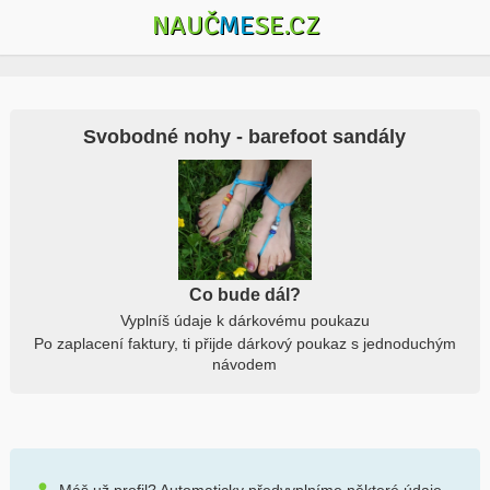
NAUČ
ME
SE.CZ
Svobodné nohy - barefoot sandály
Co bude dál?
Vyplníš údaje k dárkovému poukazu
Po zaplacení faktury, ti přijde dárkový poukaz s jednoduchým
návodem
Máš už profil? Automaticky předvyplníme některé údaje.