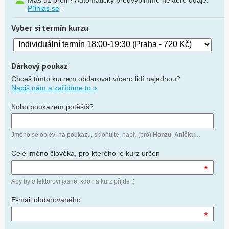
Přihlas se
↓
Vyber si termín kurzu
Dárkový poukaz
Chceš tímto kurzem obdarovat vícero lidí najednou?
Napiš nám a zařídíme to »
Koho poukazem potěšíš?
Jméno se objeví na poukazu, skloňujte, např. (pro)
Honzu
,
Aničku
…
Celé jméno člověka, pro kterého je kurz určen
*
Aby bylo lektorovi jasné, kdo na kurz přijde :)
E-mail obdarovaného
*