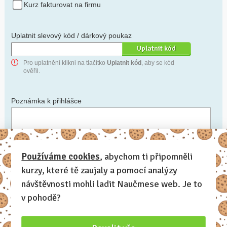
Kurz fakturovat na firmu
Uplatnit slevový kód / dárkový poukaz
Pro uplatnění klikni na tlačítko
Uplatnit kód
, aby se kód
ověřil.
Poznámka k přihlášce
Chceš-li se na cokoli zeptat, nebo ke své přihlášce poznamenat.
Používáme cookies
, abychom ti připomněli
kurzy, které tě zaujaly a pomocí analýzy
Anonymní profil
– odesláním přihlášky se automaticky
vytvoří tvůj profil na Naučmese. Zatrhni tuto volbu a profil
návštěvnosti mohli ladit Naučmese web. Je to
bude skrytý.
v pohodě?
Chci dostávat Naučmese newsletter