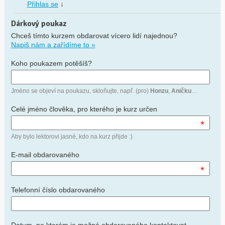
Přihlas se
↓
Dárkový poukaz
Chceš tímto kurzem obdarovat vícero lidí najednou?
Napiš nám a zařídíme to »
Koho poukazem potěšíš?
Jméno se objeví na poukazu, skloňujte, např. (pro)
Honzu
,
Aničku
…
Celé jméno člověka, pro kterého je kurz určen
*
Aby bylo lektorovi jasné, kdo na kurz přijde :)
E-mail obdarovaného
*
Telefonní číslo obdarovaného
Datum, po kterém je možné obdarovaného kontaktovat