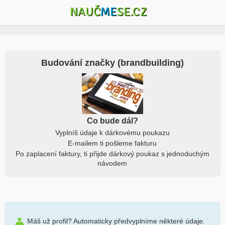
NAUČ
ME
SE.CZ
Budování značky (brandbuilding)
Co bude dál?
Vyplníš údaje k dárkovému poukazu
E-mailem ti pošleme fakturu
Po zaplacení faktury, ti přijde dárkový poukaz s jednoduchým
návodem
Máš už profil? Automaticky předvyplníme některé údaje.