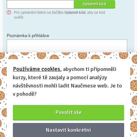
Pro uplatnění klikni na tlačítko
Uplatnit kód
, aby se kód
ověřil.
Poznámka k přihlášce
Chceš-li se na cokoli zeptat, nebo ke své přihlášce poznamenat.
Používáme cookies
, abychom ti připomněli
kurzy, které tě zaujaly a pomocí analýzy
Anonymní profil
– odesláním přihlášky se automaticky
vytvoří tvůj profil na Naučmese. Zatrhni tuto volbu a profil
návštěvnosti mohli ladit Naučmese web. Je to
bude skrytý.
v pohodě?
Chci dostávat Naučmese newsletter
Povolit vše
Nastavit konkrétní