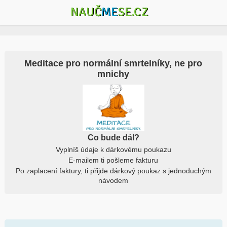
NAUČ
ME
SE.CZ
Meditace pro normální smrtelníky, ne pro
mnichy
Co bude dál?
Vyplníš údaje k dárkovému poukazu
E-mailem ti pošleme fakturu
Po zaplacení faktury, ti přijde dárkový poukaz s jednoduchým
návodem