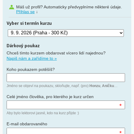
Máš už profil? Automaticky předvyplníme některé údaje.
Přihlas se
↓
Vyber si termín kurzu
Dárkový poukaz
Chceš tímto kurzem obdarovat vícero lidí najednou?
Napiš nám a zařídíme to »
Koho poukazem potěšíš?
Jméno se objeví na poukazu, skloňujte, např. (pro)
Honzu
,
Aničku
…
Celé jméno člověka, pro kterého je kurz určen
*
Aby bylo lektorovi jasné, kdo na kurz přijde :)
E-mail obdarovaného
*