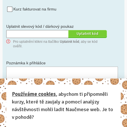
Kurz fakturovat na firmu
Uplatnit slevový kód / dárkový poukaz
Pro uplatnění klikni na tlačítko
Uplatnit kód
, aby se kód
ověřil.
Poznámka k přihlášce
Chceš-li se na cokoli zeptat, nebo ke své přihlášce poznamenat.
Používáme cookies
, abychom ti připomněli
kurzy, které tě zaujaly a pomocí analýzy
Anonymní profil
– odesláním přihlášky se automaticky
vytvoří tvůj profil na Naučmese. Zatrhni tuto volbu a profil
návštěvnosti mohli ladit Naučmese web. Je to
bude skrytý.
v pohodě?
Chci dostávat Naučmese newsletter