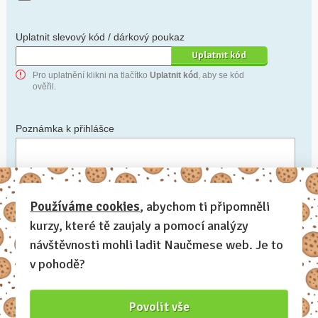
Uplatnit slevový kód / dárkový poukaz
Pro uplatnění klikni na tlačítko
Uplatnit kód
, aby se kód
ověřil.
Poznámka k přihlášce
Chceš-li se na cokoli zeptat, nebo ke své přihlášce poznamenat.
Používáme cookies
, abychom ti připomněli
kurzy, které tě zaujaly a pomocí analýzy
Anonymní profil
– odesláním přihlášky se automaticky
vytvoří tvůj profil na Naučmese. Zatrhni tuto volbu a profil
návštěvnosti mohli ladit Naučmese web. Je to
bude skrytý.
v pohodě?
Chci dostávat Naučmese newsletter
Povolit vše