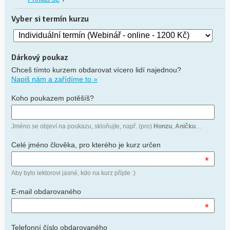
Vyber si termín kurzu
Dárkový poukaz
Chceš tímto kurzem obdarovat vícero lidí najednou?
Napiš nám a zařídíme to »
Koho poukazem potěšíš?
Jméno se objeví na poukazu, skloňujte, např. (pro)
Honzu
,
Aničku
…
Celé jméno člověka, pro kterého je kurz určen
*
Aby bylo lektorovi jasné, kdo na kurz přijde :)
E-mail obdarovaného
*
Telefonní číslo obdarovaného