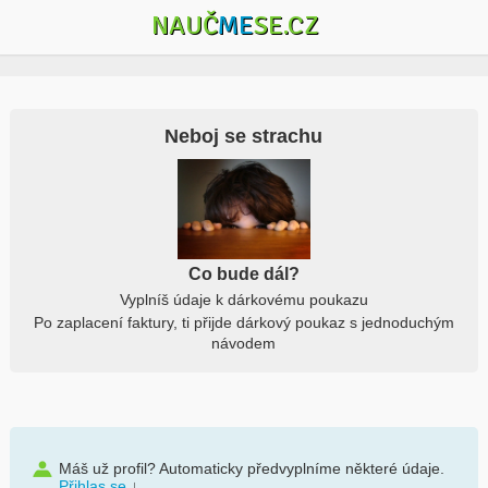
NAUČ
ME
SE.CZ
Neboj se strachu
Co bude dál?
Vyplníš údaje k dárkovému poukazu
Po zaplacení faktury, ti přijde dárkový poukaz s jednoduchým
návodem
Máš už profil? Automaticky předvyplníme některé údaje.
Přihlas se
↓