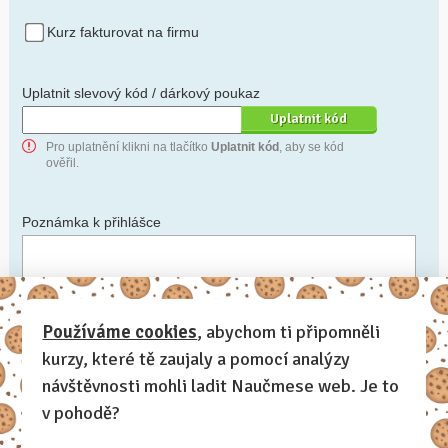
Kurz fakturovat na firmu
Uplatnit slevový kód / dárkový poukaz
Pro uplatnění klikni na tlačítko
Uplatnit kód
, aby se kód
ověřil.
Poznámka k přihlášce
Chceš-li se na cokoli zeptat, nebo ke své přihlášce poznamenat.
Používáme cookies
, abychom ti připomněli
kurzy, které tě zaujaly a pomocí analýzy
Anonymní profil
– odesláním přihlášky se automaticky
vytvoří tvůj profil na Naučmese. Zatrhni tuto volbu a profil
návštěvnosti mohli ladit Naučmese web. Je to
bude skrytý.
v pohodě?
Chci dostávat Naučmese newsletter