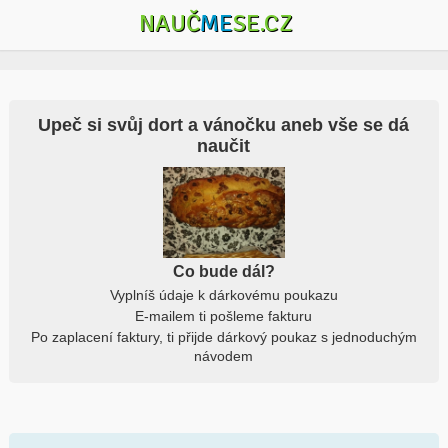
NAUČ
ME
SE.CZ
Upeč si svůj dort a vánočku aneb vše se dá
naučit
Co bude dál?
Vyplníš údaje k dárkovému poukazu
E-mailem ti pošleme fakturu
Po zaplacení faktury, ti přijde dárkový poukaz s jednoduchým
návodem