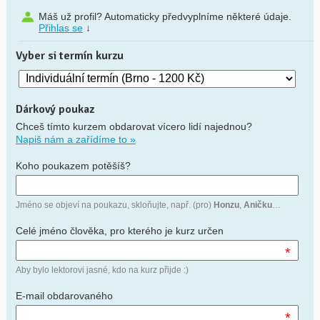
Máš už profil? Automaticky předvyplníme některé údaje.
Přihlas se
↓
Vyber si termín kurzu
Dárkový poukaz
Chceš tímto kurzem obdarovat vícero lidí najednou?
Napiš nám a zařídíme to »
Koho poukazem potěšíš?
Jméno se objeví na poukazu, skloňujte, např. (pro)
Honzu
,
Aničku
…
Celé jméno člověka, pro kterého je kurz určen
*
Aby bylo lektorovi jasné, kdo na kurz přijde :)
E-mail obdarovaného
*